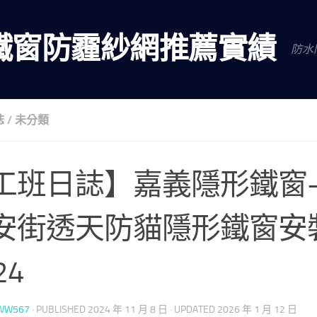
鐵窗防霾紗網推薦實績
防水
誌
/
未分類
工班日誌】嘉義隱形鐵窗
安街透天防貓隱形鐵窗安
24
WW567
· PUBLISHED
2024 年 11 月 8 日
· UPDATED
2026 年 1 月 12 日