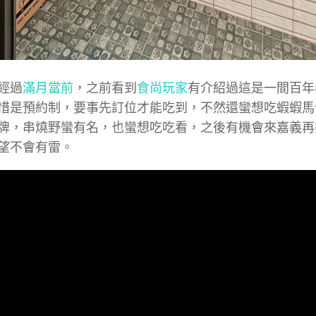
經過
滿月當前
，之前看到
食尚玩家
有介紹過這是一間百年
惜是預約制，要事先訂位才能吃到，不然還蠻想吃蝦蝦馬
牌，串燒野蠻有名，也蠻想吃吃看，之後有機會來嘉義再
望不會有雷。