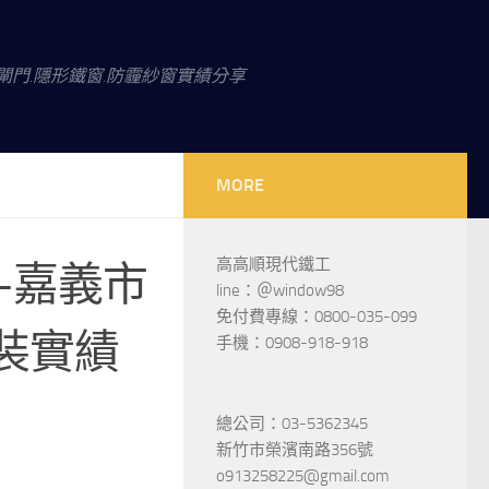
閘門.隱形鐵窗.防霾紗窗實績分享
MORE
高高順現代鐵工
–嘉義市
line：＠window98
免付費專線：0800-035-099
裝實績
手機：0908-918-918
總公司：03-5362345
新竹市榮濱南路356號
o913258225@gmail.com