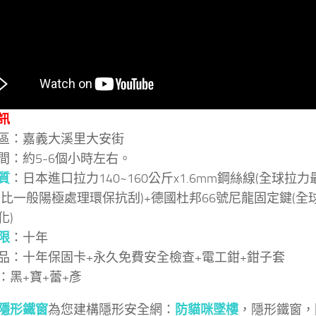
訊
區：嘉義大溪里大安街
間：約5-6個小時左右。
質
：日本進口拉力140~160公斤x1.6mm鋼絲線(全球拉
(比一般陽極處理環保抗刮)+德國杜邦66號尼龍固定鍵(
化)
限
：十年
品：十年保固卡+永久免費安全檢查+電工鉗+鉗子套
：黑+寶+蕾+彥
隱形鐵窗
為您建構隱形安全網：
防貓咪墜樓
，隱形鐵窗，