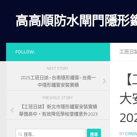
Skip to content
高高順防水閘門隱形
FOLLOW:
工班日
NEXT STORY
【
2025工班日誌–台南隱形鐵窗–台南一
中隱形鐵窗安裝實績
大
PREVIOUS STORY
【工班日誌】新北市隱形鐵窗安裝實績
20
華僑高中，有效降低學校墜樓意外2023
搜
BY
CHIW