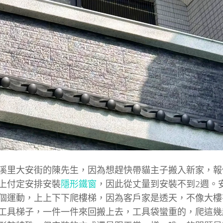
溪里大安街的陳先生，因為想趕快帶貓主子搬入新家，報
上付定安排安裝
隱形鐵窗
，因此從丈量到安裝不到2週。
個運動，上上下下爬樓梯，因為客戶家是透天，不像大樓
工具梯子，一件一件來回搬上去，工具袋蠻重的，爬這幾