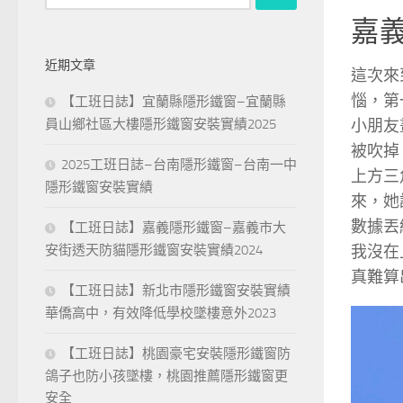
尋
嘉
關
鍵
近期文章
字:
這次來
惱，第
【工班日誌】宜蘭縣隱形鐵窗–宜蘭縣
小朋友
員山鄉社區大樓隱形鐵窗安裝實績2025
被吹掉
2025工班日誌–台南隱形鐵窗–台南一中
上方三
隱形鐵窗安裝實績
來，她
數據丟
【工班日誌】嘉義隱形鐵窗–嘉義市大
我沒在
安街透天防貓隱形鐵窗安裝實績2024
真難算
【工班日誌】新北市隱形鐵窗安裝實績
華僑高中，有效降低學校墜樓意外2023
【工班日誌】桃園豪宅安裝隱形鐵窗防
鴿子也防小孩墜樓，桃園推薦隱形鐵窗更
安全