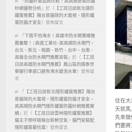
「
防霾紗窗品牌比較！高高順安裝防霾
紗網優勢分析
」於〈
【工班日誌新北隱形
鐵窗推薦】陽台是貓咪的大電視，隱形鐵
窗防貓才安全
〉發佈留言
「
下雨不怕淹水！高雄市防水閘實績推
薦彙整！ | 高達工業社-高高順防水閘門，
台北、新北、桃園、新竹、台中、台南、
高雄全台防水閘門推薦安裝
」於〈
【工班
日誌高雄防水閘門推薦】鳳山區的國泰世
華銀行車道口避免淹水變泡水車
〉發佈留
言
「
【工班日誌新北隱形鐵窗推薦】陽台
是貓咪的大電視，隱形鐵窗防貓才安全 –
住在大
高高順防水閘門隱形鐵窗防霾紗網推薦實
天就馬
績
」於〈
【工班日誌雲林隱形鐵窗推薦】
先來做
貓主子想呼吸陽台新鮮空氣，貓門安裝配
們要將
隱形鐵窗最恰當
〉發佈留言