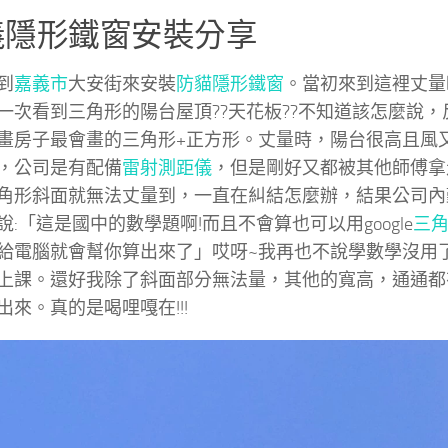
義隱形鐵窗安裝分享
到
嘉義市
大安街來安裝
防貓隱形鐵窗
。當初來到這裡丈量
一次看到三角形的陽台屋頂??天花板??不知道該怎麼說
畫房子最會畫的三角形+正方形。丈量時，陽台很高且風
，公司是有配備
雷射測距儀
，但是剛好又都被其他師傅拿
角形斜面就無法丈量到，一直在糾結怎麼辦，結果公司內
說:「這是國中的數學題啊!而且不會算也可以用google
三
給電腦就會幫你算出來了」哎呀~我再也不說學數學沒用
上課。還好我除了斜面部分無法量，其他的寬高，通通都
出來。真的是喝哩嘎在!!!