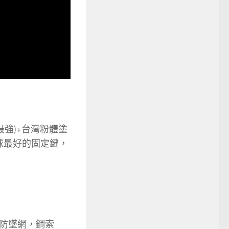
力最強)+台灣粉體塗
全球最好的固定鍵，
防墜網，鋼索