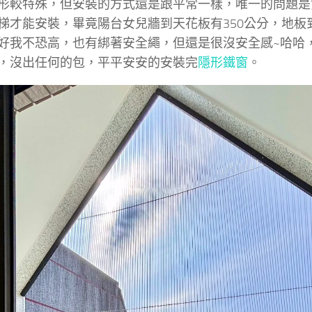
形較特殊，但安裝的方式還是跟平常一樣，唯一的問題是
梯才能安裝，畢竟陽台女兒牆到天花板有350公分，地板到
好我不恐高，也有綁著安全繩，但還是很沒安全感~哈哈
，沒出任何的包，平平安安的安裝完
隱形鐵窗
。