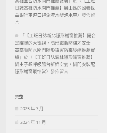
高雄全台防水閘門推薦安裝
」於〈
【工班
日誌高雄防水閘門推薦】鳳山區的國泰世
華銀行車道口避免淹水變泡水車
〉發佈留
言
「
【工班日誌新北隱形鐵窗推薦】陽台
是貓咪的大電視，隱形鐵窗防貓才安全 –
高高順防水閘門隱形鐵窗防霾紗網推薦實
績
」於〈
【工班日誌雲林隱形鐵窗推薦】
貓主子想呼吸陽台新鮮空氣，貓門安裝配
隱形鐵窗最恰當
〉發佈留言
彙整
2025 年 7 月
2024 年 11 月