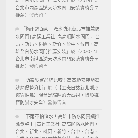
雄全台防水閘門推薦安裝
」於〈
20191101
台北市內湖區透天防水閘門安裝實績分享
推薦
〉發佈留言
「
梅雨鋒面到，淹水防汛台北市推薦防
水閘門 | 高達工業社-高高順防水閘門， 台
北、新北、桃園、新竹、台中、台南、高
雄全台防水閘門推薦安裝
」於〈
2020723
台北市南港區透天防水閘門安裝實績分享
推薦
〉發佈留言
「
防霾紗窗品牌比較！高高順安裝防霾
紗網優勢分析
」於〈
【工班日誌新北隱形
鐵窗推薦】陽台是貓咪的大電視，隱形鐵
窗防貓才安全
〉發佈留言
「
下雨不怕淹水！高雄市防水閘實績推
薦彙整！ | 高達工業社-高高順防水閘門，
台北、新北、桃園、新竹、台中、台南、