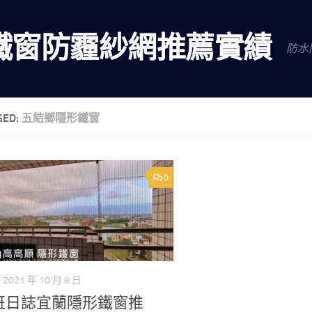
鐵窗防霾紗網推薦實績
防水
GED:
五結鄉隱形鐵窗
0
2021 年 10 月 8 日
班日誌宜蘭隱形鐵窗推