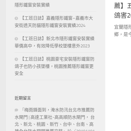
薦】
隱形鐵窗安裝實績
鴿害2
【工班日誌】嘉義隱形鐵窗–嘉義市大
安街透天防貓隱形鐵窗安裝實績2024
宜蘭隱
鄉，是今
【工班日誌】新北市隱形鐵窗安裝實績
華僑高中，有效降低學校墜樓意外2023
【工班日誌】桃園豪宅安裝隱形鐵窗防
鴿子也防小孩墜樓，桃園推薦隱形鐵窗更
安全
近期留言
「
梅雨鋒面到，淹水防汛台北市推薦防
水閘門 | 高達工業社-高高順防水閘門， 台
北、新北、桃園、新竹、台中、台南、高