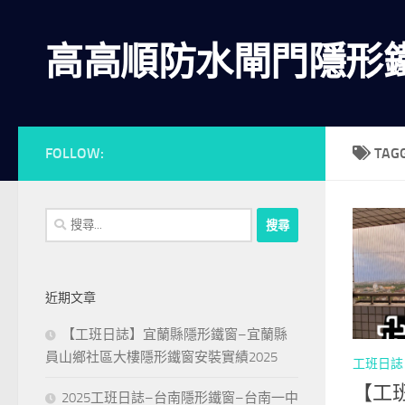
Skip to content
高高順防水閘門隱形
FOLLOW:
TAG
搜
尋
關
鍵
近期文章
字:
【工班日誌】宜蘭縣隱形鐵窗–宜蘭縣
員山鄉社區大樓隱形鐵窗安裝實績2025
工班日誌
【工
2025工班日誌–台南隱形鐵窗–台南一中