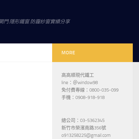
閘門.隱形鐵窗.防霾紗窗實績分享
MORE
高高順現代鐵工
line：＠window98
免付費專線：0800-035-099
手機：0908-918-918
總公司：03-5362345
新竹市榮濱南路356號
o913258225@gmail.com