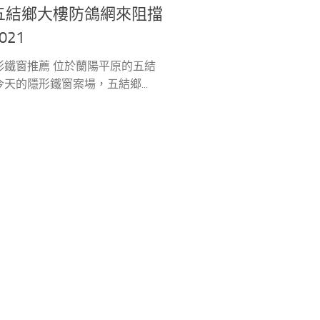
五結鄉大樓防鴿網來阻擋
021
形鐵窗推薦 位於蘭陽平原的五結
天的隱形鐵窗案場，五結鄉...