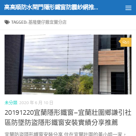
高高順防水閘門隱形鐵窗防霾紗網推薦實績
Skip to content
TAGGED:
基隆甕仔雞宜蘭分店
0
未分類
2020 年 6 月 10 日
20191220宜蘭隱形鐵窗–宜蘭壯圍鄉謙引社
區防墜防盜隱形鐵窗安裝實績分享推薦
宜蘭防盜隱形鐵窗安裝分享 住在宜蘭壯圍的黃小姐一家，