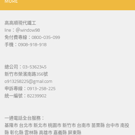
MORE
高高順現代鐵工
line：＠window98
免付費專線：0800-035-099
手機：0908-918-918
總公司：03-5362345
新竹市榮濱南路356號
o913258225@gmail.com
申訴專線：0913-258-225
統一編號：82239902
一通電話全台服務：
基隆市 台北市 新北市 桃園市 新竹市 台南市 苗栗縣 台中市 南投
縣 彰化縣 雲林縣 高雄市 嘉義縣 屏東縣