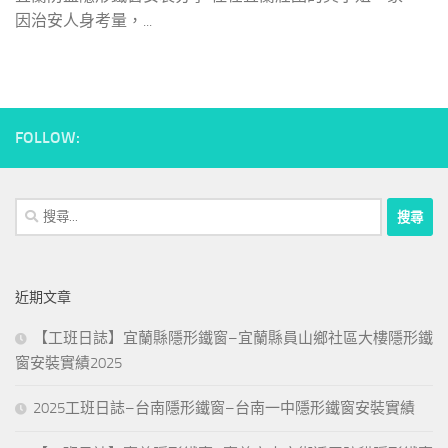
因治安人身考量，...
FOLLOW:
搜
尋
關
鍵
近期文章
字:
【工班日誌】宜蘭縣隱形鐵窗–宜蘭縣員山鄉社區大樓隱形鐵
窗安裝實績2025
2025工班日誌–台南隱形鐵窗–台南一中隱形鐵窗安裝實績