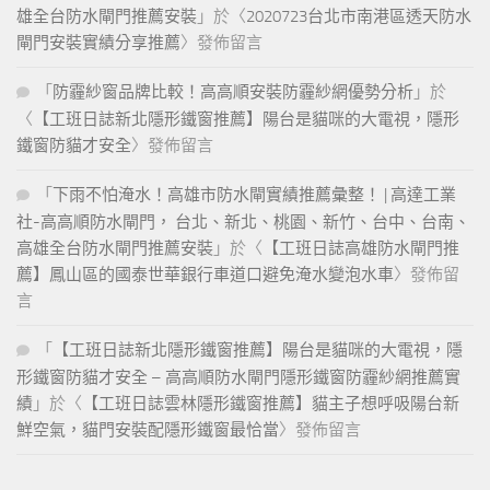
雄全台防水閘門推薦安裝
」於〈
2020723台北市南港區透天防水
閘門安裝實績分享推薦
〉發佈留言
「
防霾紗窗品牌比較！高高順安裝防霾紗網優勢分析
」於
〈
【工班日誌新北隱形鐵窗推薦】陽台是貓咪的大電視，隱形
鐵窗防貓才安全
〉發佈留言
「
下雨不怕淹水！高雄市防水閘實績推薦彙整！ | 高達工業
社-高高順防水閘門， 台北、新北、桃園、新竹、台中、台南、
高雄全台防水閘門推薦安裝
」於〈
【工班日誌高雄防水閘門推
薦】鳳山區的國泰世華銀行車道口避免淹水變泡水車
〉發佈留
言
「
【工班日誌新北隱形鐵窗推薦】陽台是貓咪的大電視，隱
形鐵窗防貓才安全 – 高高順防水閘門隱形鐵窗防霾紗網推薦實
績
」於〈
【工班日誌雲林隱形鐵窗推薦】貓主子想呼吸陽台新
鮮空氣，貓門安裝配隱形鐵窗最恰當
〉發佈留言