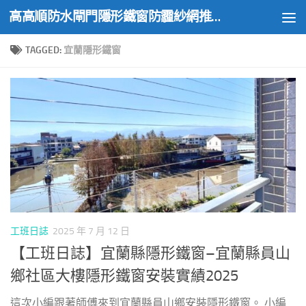
高高順防水閘門隱形鐵窗防霾紗網推薦實績
Skip to content
TAGGED:
宜蘭隱形鐵窗
工班日誌
2025 年 7 月 12 日
【工班日誌】宜蘭縣隱形鐵窗–宜蘭縣員山
鄉社區大樓隱形鐵窗安裝實績2025
這次小編跟著師傅來到宜蘭縣員山鄉安裝隱形鐵窗。 小編