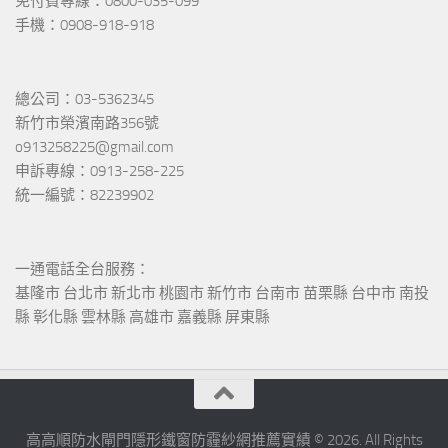
免付費專線：0800-035-099
手機：0908-918-918
總公司：03-5362345
新竹市榮濱南路356號
o913258225@gmail.com
申訴專線：0913-258-225
統一編號：82239902
一通電話全台服務：
基隆市 台北市 新北市 桃園市 新竹市 台南市 苗栗縣 台中市 南投
縣 彰化縣 雲林縣 高雄市 嘉義縣 屏東縣
高高順防水閘門隱形鐵窗防霾紗網推薦實績 © 2026. All Rights