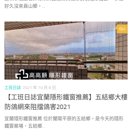
好久沒來員山鄉，...
0
工班日誌
2021 年 10 月 8 日
【工班日誌宜蘭隱形鐵窗推薦】五結鄉大樓
防鴿網來阻擋鴿害2021
宜蘭隱形鐵窗推薦 位於蘭陽平原的五結鄉，是今天的隱形
鐵窗案場，五結鄉...