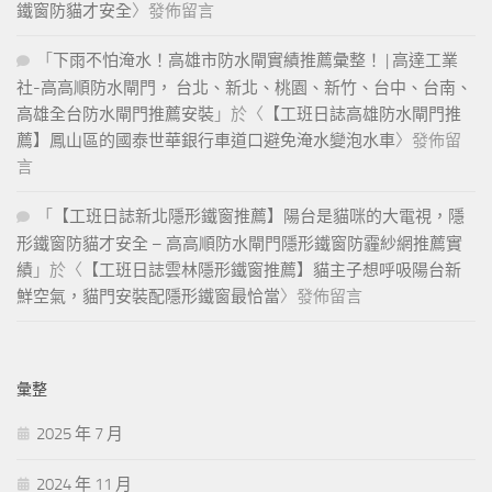
鐵窗防貓才安全
〉發佈留言
「
下雨不怕淹水！高雄市防水閘實績推薦彙整！ | 高達工業
社-高高順防水閘門， 台北、新北、桃園、新竹、台中、台南、
高雄全台防水閘門推薦安裝
」於〈
【工班日誌高雄防水閘門推
薦】鳳山區的國泰世華銀行車道口避免淹水變泡水車
〉發佈留
言
「
【工班日誌新北隱形鐵窗推薦】陽台是貓咪的大電視，隱
形鐵窗防貓才安全 – 高高順防水閘門隱形鐵窗防霾紗網推薦實
績
」於〈
【工班日誌雲林隱形鐵窗推薦】貓主子想呼吸陽台新
鮮空氣，貓門安裝配隱形鐵窗最恰當
〉發佈留言
彙整
2025 年 7 月
2024 年 11 月