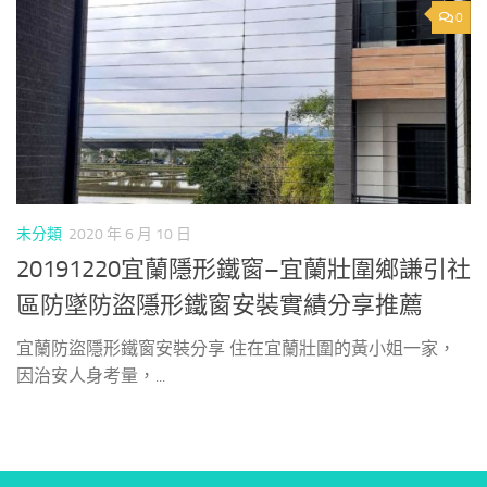
0
未分類
2020 年 6 月 10 日
20191220宜蘭隱形鐵窗–宜蘭壯圍鄉謙引社
區防墜防盜隱形鐵窗安裝實績分享推薦
宜蘭防盜隱形鐵窗安裝分享 住在宜蘭壯圍的黃小姐一家，
因治安人身考量，...