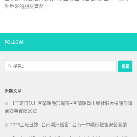
外地來的朋友當然...
FOLLOW:
搜
尋
關
鍵
近期文章
字:
【工班日誌】宜蘭縣隱形鐵窗–宜蘭縣員山鄉社區大樓隱形鐵
窗安裝實績2025
2025工班日誌–台南隱形鐵窗–台南一中隱形鐵窗安裝實績