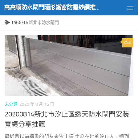
高高順防水閘門隱形鐵窗防霾紗網推薦實績
Skip to content
TAGGED:
新北市防水閘門
0
未分類
2020 年 8 月 16 日
20200814新北市汐止區透天防水閘門安裝
實績分享推薦
最近帶以前讀書的朋友來汐止玩 生為在地的汐止人，遇到