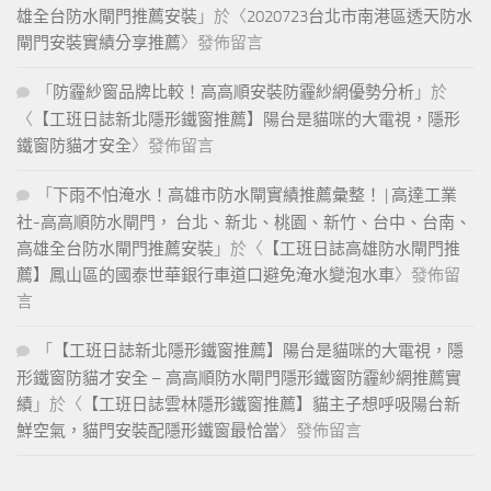
雄全台防水閘門推薦安裝
」於〈
2020723台北市南港區透天防水
閘門安裝實績分享推薦
〉發佈留言
「
防霾紗窗品牌比較！高高順安裝防霾紗網優勢分析
」於
〈
【工班日誌新北隱形鐵窗推薦】陽台是貓咪的大電視，隱形
鐵窗防貓才安全
〉發佈留言
「
下雨不怕淹水！高雄市防水閘實績推薦彙整！ | 高達工業
社-高高順防水閘門， 台北、新北、桃園、新竹、台中、台南、
高雄全台防水閘門推薦安裝
」於〈
【工班日誌高雄防水閘門推
薦】鳳山區的國泰世華銀行車道口避免淹水變泡水車
〉發佈留
言
「
【工班日誌新北隱形鐵窗推薦】陽台是貓咪的大電視，隱
形鐵窗防貓才安全 – 高高順防水閘門隱形鐵窗防霾紗網推薦實
績
」於〈
【工班日誌雲林隱形鐵窗推薦】貓主子想呼吸陽台新
鮮空氣，貓門安裝配隱形鐵窗最恰當
〉發佈留言