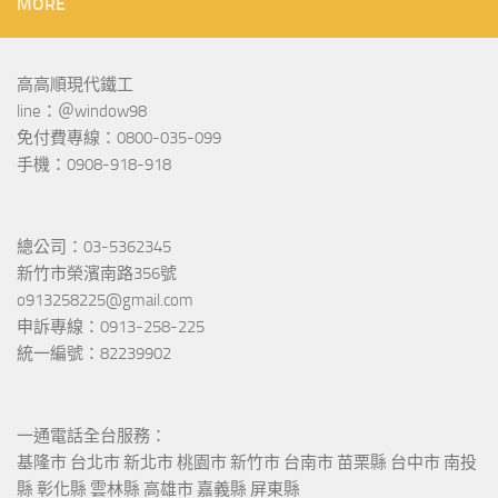
MORE
高高順現代鐵工
line：＠window98
免付費專線：0800-035-099
手機：0908-918-918
總公司：03-5362345
新竹市榮濱南路356號
o913258225@gmail.com
申訴專線：0913-258-225
統一編號：82239902
一通電話全台服務：
基隆市 台北市 新北市 桃園市 新竹市 台南市 苗栗縣 台中市 南投
縣 彰化縣 雲林縣 高雄市 嘉義縣 屏東縣