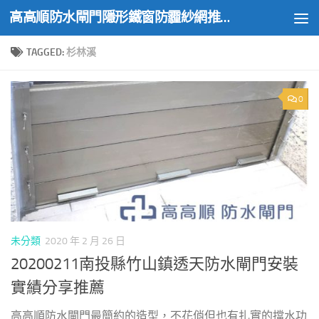
高高順防水閘門隱形鐵窗防霾紗網推薦實績
Skip to content
TAGGED:
杉林溪
0
未分類
2020 年 2 月 26 日
20200211南投縣竹山鎮透天防水閘門安裝
實績分享推薦
高高順防水閘門最簡約的造型，不花俏但也有扎實的擋水功