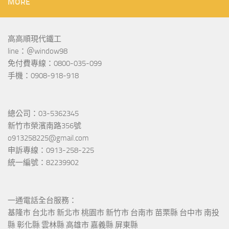
MORE
高高順現代鐵工
line：＠window98
免付費專線：0800-035-099
手機：0908-918-918
總公司：03-5362345
新竹市榮濱南路356號
o913258225@gmail.com
申訴專線：0913-258-225
統一編號：82239902
一通電話全台服務：
基隆市 台北市 新北市 桃園市 新竹市 台南市 苗栗縣 台中市 南投
縣 彰化縣 雲林縣 高雄市 嘉義縣 屏東縣