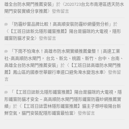
雄全台防水閘門推薦安裝
」於〈
2020723台北市南港區透天防水
閘門安裝實績分享推薦
〉發佈留言
「
防霾紗窗品牌比較！高高順安裝防霾紗網優勢分析
」於
〈
【工班日誌新北隱形鐵窗推薦】陽台是貓咪的大電視，隱形
鐵窗防貓才安全
〉發佈留言
「
下雨不怕淹水！高雄市防水閘實績推薦彙整！ | 高達工業
社-高高順防水閘門， 台北、新北、桃園、新竹、台中、台南、
高雄全台防水閘門推薦安裝
」於〈
【工班日誌高雄防水閘門推
薦】鳳山區的國泰世華銀行車道口避免淹水變泡水車
〉發佈留
言
「
【工班日誌新北隱形鐵窗推薦】陽台是貓咪的大電視，隱
形鐵窗防貓才安全 – 高高順防水閘門隱形鐵窗防霾紗網推薦實
績
」於〈
【工班日誌雲林隱形鐵窗推薦】貓主子想呼吸陽台新
鮮空氣，貓門安裝配隱形鐵窗最恰當
〉發佈留言