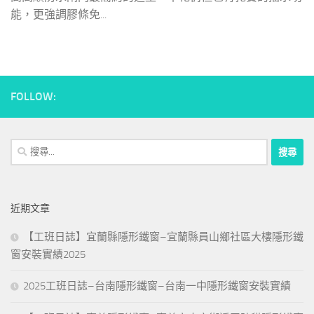
能，更強調膠條免...
FOLLOW:
搜
尋
關
鍵
近期文章
字:
【工班日誌】宜蘭縣隱形鐵窗–宜蘭縣員山鄉社區大樓隱形鐵
窗安裝實績2025
2025工班日誌–台南隱形鐵窗–台南一中隱形鐵窗安裝實績