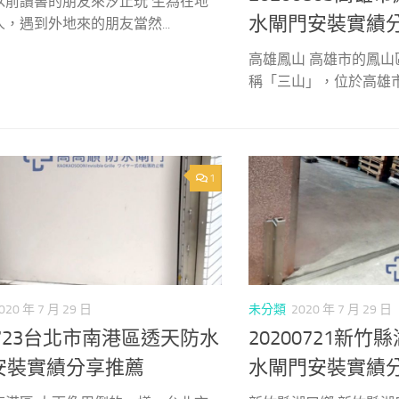
以前讀書的朋友來汐止玩 生為在地
水閘門安裝實績
，遇到外地來的朋友當然...
高雄鳳山 高雄市的鳳
稱「三山」，位於高雄市的
1
020 年 7 月 29 日
未分類
2020 年 7 月 29 日
0723台北市南港區透天防水
20200721新
安裝實績分享推薦
水閘門安裝實績