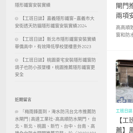
閘門
隱形鐵窗安裝實績
兩項
【工班日誌】嘉義隱形鐵窗–嘉義市大
安街透天防貓隱形鐵窗安裝實績2024
高高順
窗和防水
【工班日誌】新北市隱形鐵窗安裝實績
華僑高中，有效降低學校墜樓意外2023
【工班日誌】桃園豪宅安裝隱形鐵窗防
鴿子也防小孩墜樓，桃園推薦隱形鐵窗更
安全
近期留言
工班日誌
「
梅雨鋒面到，淹水防汛台北市推薦防
水閘門 | 高達工業社-高高順防水閘門， 台
【工
北、新北、桃園、新竹、台中、台南、高
薦】