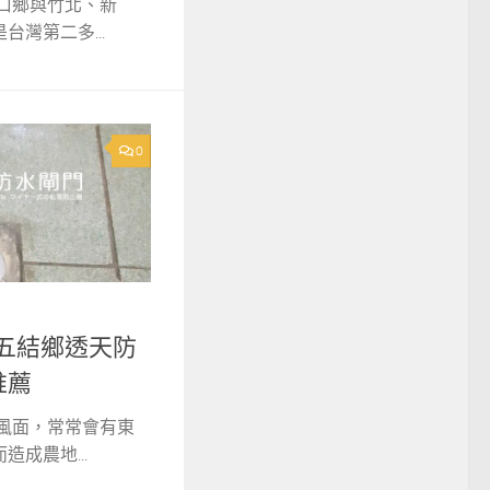
口鄉與竹北、新
灣第二多...
0
蘭縣五結鄉透天防
推薦
迎風面，常常會有東
成農地...