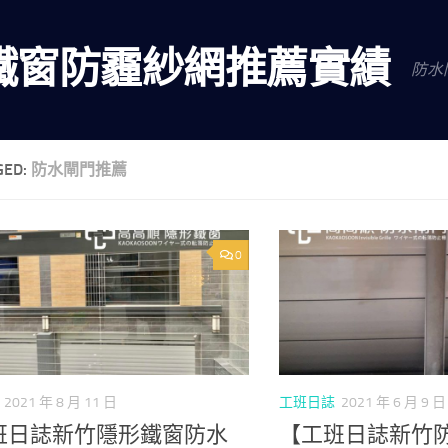
鐵窗防霾紗網推薦實績
防水
GED:
防水閘門推薦
0
2021 年 8 月 11 日
工班日誌
2021 年 6 月 9 日
班日誌新竹隱形鐵窗防水
【工班日誌新竹