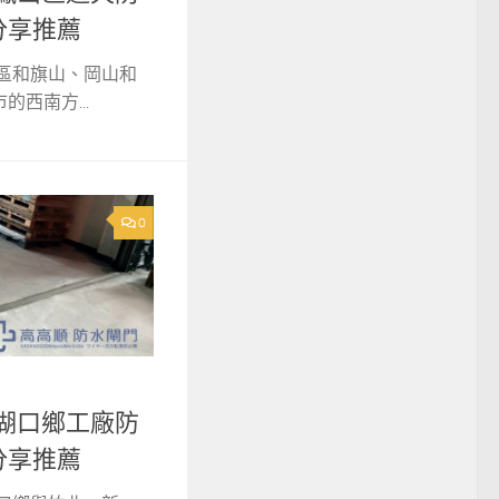
分享推薦
山區和旗山、岡山和
西南方...
0
竹縣湖口鄉工廠防
分享推薦