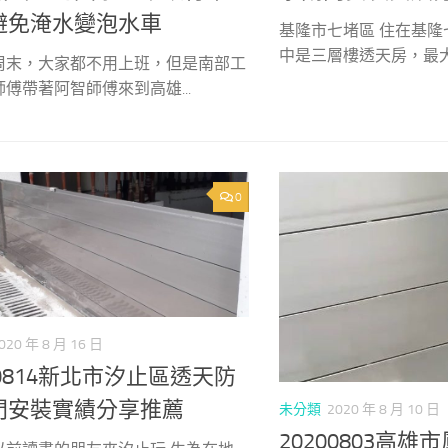
避免淹水變泡水車
基隆市七堵區 住在基
中是三層樓透天房，最大的
周末，大家都不用上班，但是南部工
傅帶著阿智師傅來到高雄...
0
020 年 8 月 16 日
00814新北市汐止區透天防
門安裝實績分享推薦
未分類
2020 年 8 月 10 日
20200803高