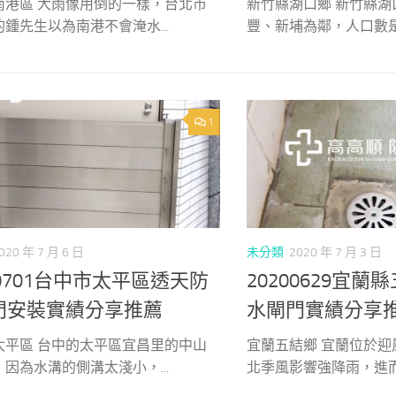
南港區 大雨像用倒的一樣，台北市
新竹縣湖口鄉 新竹縣湖
鍾先生以為南港不會淹水...
豐、新埔為鄰，人口數是台
1
020 年 7 月 6 日
未分類
2020 年 7 月 3 日
00701台中市太平區透天防
20200629宜
門安裝實績分享推薦
水閘門實績分享
太平區 台中的太平區宜昌里的中山
宜蘭五結鄉 宜蘭位於
因為水溝的側溝太淺小，...
北季風影響強降雨，進而造