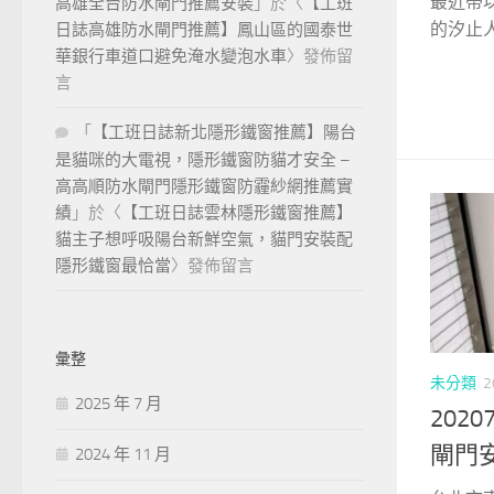
最近帶
高雄全台防水閘門推薦安裝
」於〈
【工班
的汐止人
日誌高雄防水閘門推薦】鳳山區的國泰世
華銀行車道口避免淹水變泡水車
〉發佈留
言
「
【工班日誌新北隱形鐵窗推薦】陽台
是貓咪的大電視，隱形鐵窗防貓才安全 –
高高順防水閘門隱形鐵窗防霾紗網推薦實
績
」於〈
【工班日誌雲林隱形鐵窗推薦】
貓主子想呼吸陽台新鮮空氣，貓門安裝配
隱形鐵窗最恰當
〉發佈留言
彙整
未分類
2
2025 年 7 月
202
閘門
2024 年 11 月