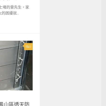
隆七堵的曾先生，家
困擾就...
0
雄市鳳山區透天防