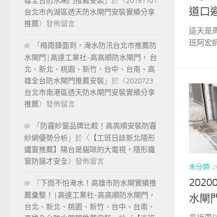
雄全台防水閘門推薦安裝
」於〈
20191101
道口
台北市內湖區透天防水閘門安裝實績分享
推薦
〉發佈留言
這天是
班阿宏師
「
梅雨鋒面到，淹水防汛台北市推薦防
水閘門 | 高達工業社-高高順防水閘門， 台
北、新北、桃園、新竹、台中、台南、高
雄全台防水閘門推薦安裝
」於〈
2020723
台北市南港區透天防水閘門安裝實績分享
推薦
〉發佈留言
「
防霾紗窗品牌比較！高高順安裝防霾
紗網優勢分析
」於〈
【工班日誌新北隱形
鐵窗推薦】陽台是貓咪的大電視，隱形鐵
窗防貓才安全
〉發佈留言
未分類
2
202
「
下雨不怕淹水！高雄市防水閘實績推
薦彙整！ | 高達工業社-高高順防水閘門，
水閘
台北、新北、桃園、新竹、台中、台南、