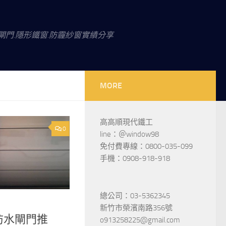
閘門.隱形鐵窗.防霾紗窗實績分享
MORE
高高順現代鐵工
0
line：＠window98
免付費專線：0800-035-099
手機：0908-918-918
總公司：03-5362345
新竹市榮濱南路356號
防水閘門推
o913258225@gmail.com