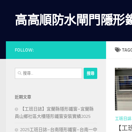
Skip to content
高高順防水閘門隱形
FOLLOW:
TAG
搜
尋
關
鍵
近期文章
字:
【工班日誌】宜蘭縣隱形鐵窗–宜蘭縣
員山鄉社區大樓隱形鐵窗安裝實績2025
工班日誌
【工
2025工班日誌–台南隱形鐵窗–台南一中