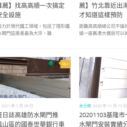
推薦】找高高順一次搞定
薦】竹北靠近出
安全設施
才知道這樣預防
致力於現代鐵工領域，包括了隱形鐵
距離高高順總公司不遠
閘門這兩者最為大宗，雖...
過一座舊港大橋就可以抵達
1
2021 年 1 月 28 日
未分類
2020 年 11 月 13 日
班日誌高雄防水閘門推
20201103基
鳳山區的國泰世華銀行車
水閘門安裝實績