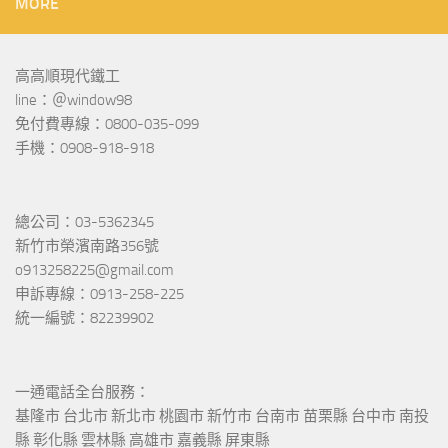
MORE
高高順現代鐵工
line：＠window98
免付費專線：0800-035-099
手機：0908-918-918
總公司：03-5362345
新竹市榮濱南路356號
o913258225@gmail.com
申訴專線：0913-258-225
統一編號：82239902
一通電話全台服務：
基隆市 台北市 新北市 桃園市 新竹市 台南市 苗栗縣 台中市 南投
縣 彰化縣 雲林縣 高雄市 嘉義縣 屏東縣