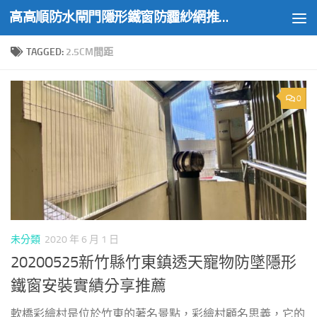
高高順防水閘門隱形鐵窗防霾紗網推薦實績
Skip to content
TAGGED:
2.5CM間距
0
未分類
2020 年 6 月 1 日
20200525新竹縣竹東鎮透天寵物防墜隱形
鐵窗安裝實績分享推薦
軟橋彩繪村是位於竹東的著名景點，彩繪村顧名思義，它的