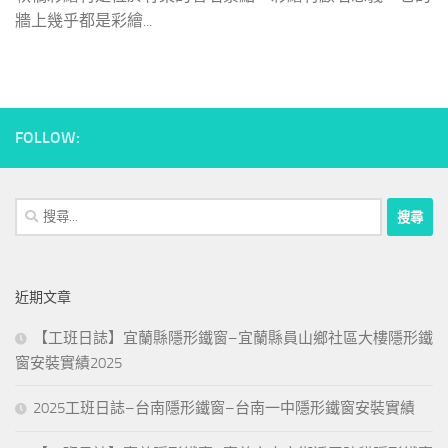
牆上幾乎都是彩繪...
FOLLOW:
搜
尋
關
鍵
近期文章
字:
【工班日誌】宜蘭縣隱形鐵窗–宜蘭縣員山鄉社區大樓隱形鐵
窗安裝實績2025
2025工班日誌–台南隱形鐵窗–台南一中隱形鐵窗安裝實績