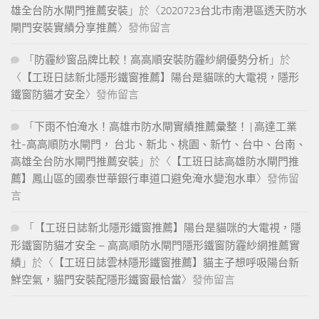
雄全台防水閘門推薦安裝
」於〈
2020723台北市南港區透天防水
閘門安裝實績分享推薦
〉發佈留言
「
防霾紗窗品牌比較！高高順安裝防霾紗網優勢分析
」於
〈
【工班日誌新北隱形鐵窗推薦】陽台是貓咪的大電視，隱形
鐵窗防貓才安全
〉發佈留言
「
下雨不怕淹水！高雄市防水閘實績推薦彙整！ | 高達工業
社-高高順防水閘門， 台北、新北、桃園、新竹、台中、台南、
高雄全台防水閘門推薦安裝
」於〈
【工班日誌高雄防水閘門推
薦】鳳山區的國泰世華銀行車道口避免淹水變泡水車
〉發佈留
言
「
【工班日誌新北隱形鐵窗推薦】陽台是貓咪的大電視，隱
形鐵窗防貓才安全 – 高高順防水閘門隱形鐵窗防霾紗網推薦實
績
」於〈
【工班日誌雲林隱形鐵窗推薦】貓主子想呼吸陽台新
鮮空氣，貓門安裝配隱形鐵窗最恰當
〉發佈留言