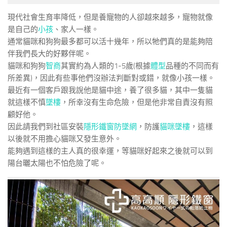
現代社會生育率降低，但是養寵物的人卻越來越多，寵物就像
是自己的
小孩
、家人一樣。
通常貓咪和狗狗最多都可以活十幾年，所以牠們真的是能夠陪
伴我們長大的好夥伴呢。
貓咪和狗狗
智商
其實約為人類的1-5歲(根據
體型
品種的不同而有
所差異)，因此有些事他們沒辦法判斷對或錯，就像小孩一樣。
最近有一個客戶跟我說他是貓中途，養了很多貓，其中一隻貓
就這樣不慎
墜樓
，所幸沒有生命危險，但是他非常自責沒有照
顧好他。
因此請我們到社區安裝
隱形鐵窗
防墜網
，防護
貓咪墜樓
，這樣
以後就不用擔心貓咪又發生意外。
能夠遇到這樣的主人真的很幸運，等貓咪好起來之後就可以到
陽台曬太陽也不怕危險了呢。