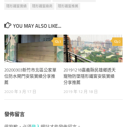
隱形鐵窗實績
隱形鐵窗廠商
隱形鐵窗推薦
YOU MAY ALSO LIKE...
3
0
20200303新竹市北區公家單
20191218嘉義縣民雄鄉透天
位防水閘門安裝實績分享推
寵物防墜隱形鐵窗安裝實績
薦
分享推薦
2020 年 3 月 17 日
2019 年 12 月 18 日
發佈留言
很抱歉，必須
登入
網站才能發佈留言。