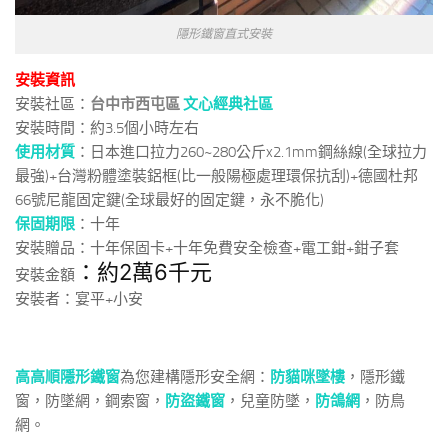
隱形鐵窗直式安裝
安裝資訊
安裝社區：
台中市西屯區
文心經典社區
安裝時間：約3.5個小時左右
使用材質
：日本進口拉力260~280公斤x2.1mm鋼絲線(全球拉力
最強)+台灣粉體塗裝鋁框(比一般陽極處理環保抗刮)+德國杜邦
66號尼龍固定鍵(全球最好的固定鍵，永不脆化)
保固期限
：十年
安裝贈品：十年保固卡+十年免費安全檢查+電工鉗+鉗子套
：約2萬6千元
安裝金額
安裝者：宴平+小安
高高順隱形鐵窗
為您建構隱形安全網：
防貓咪墜樓
，隱形鐵
窗，防墜網，鋼索窗，
防盜鐵窗
，兒童防墜，
防鴿網
，防鳥
網。