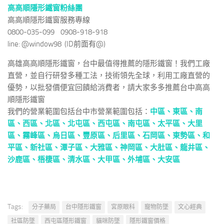
高高順隱形鐵窗粉絲團
高高順隱形鐵窗服務專線
0800-035-099 0908-918-918
line: @window98 (ID前面有@)
高雄高高順隱形鐵窗，台中最值得推薦的隱形鐵窗！我們工廠
直營，並自行研發多種工法，技術領先全球，利用工廠直營的
優勢，以批發價便宜回饋給消費者，請大家多多推薦台中高高
順隱形鐵窗
我們的營業範圍包括台中市營業範圍包括：
中區、
東區、
南
區、
西區、
北區、
北屯區、
西屯區、
南屯區、
太平區、
大里
區、
霧峰區、
烏日區、
豐原區、
后里區、
石岡區、
東勢區、
和
平區、
新社區、
潭子區、
大雅區、
神岡區、
大肚區、
龍井區、
沙鹿區、
梧棲區、
清水區、
大甲區、
外埔區、
大安區
Tags:
分子藥局
台中隱形鐵窗
宮原眼科
寵物防墜
文心經典
社區防墜
西屯區隱形鐵窗
貓咪防墜
隱形鐵窗價格