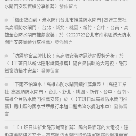
水閘門安裝實績分享推薦
〉發佈留言
「
梅雨鋒面到，淹水防汛台北市推薦防水閘門 | 高達工業社-
高高順防水閘門， 台北、新北、桃園、新竹、台中、台南、高
雄全台防水閘門推薦安裝
」於〈
2020723台北市南港區透天防水
閘門安裝實績分享推薦
〉發佈留言
「
防霾紗窗品牌比較！高高順安裝防霾紗網優勢分析
」於
〈
【工班日誌新北隱形鐵窗推薦】陽台是貓咪的大電視，隱形
鐵窗防貓才安全
〉發佈留言
「
下雨不怕淹水！高雄市防水閘實績推薦彙整！ | 高達工業
社-高高順防水閘門， 台北、新北、桃園、新竹、台中、台南、
高雄全台防水閘門推薦安裝
」於〈
【工班日誌高雄防水閘門推
薦】鳳山區的國泰世華銀行車道口避免淹水變泡水車
〉發佈留
言
「
【工班日誌新北隱形鐵窗推薦】陽台是貓咪的大電視，隱
形鐵窗防貓才安全 – 高高順防水閘門隱形鐵窗防霾紗網推薦實