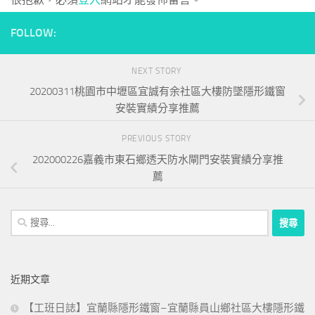
FOLLOW:
NEXT STORY
20200311桃園市中壢區宜誠有余社區大樓防墜隱形鐵窗
安裝實績分享推薦
PREVIOUS STORY
202000226嘉義市東石鄉透天防水閘門安裝實績分享推
薦
搜
尋
關
鍵
近期文章
字:
【工班日誌】宜蘭縣隱形鐵窗–宜蘭縣員山鄉社區大樓隱形鐵