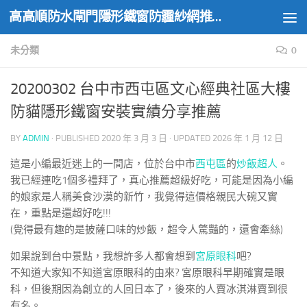
高高順防水閘門隱形鐵窗防霾紗網推薦實績
Skip to content
未分類
0
20200302 台中市西屯區文心經典社區大樓
防貓隱形鐵窗安裝實績分享推薦
BY
ADMIN
· PUBLISHED
2020 年 3 月 3 日
· UPDATED
2026 年 1 月 12 日
這是小編最近迷上的一間店，位於台中市
西屯區
的
炒飯超人
。
我已經連吃1個多禮拜了，真心推薦超級好吃，可能是因為小編
的娘家是人稱美食沙漠的新竹，我覺得這價格親民大碗又實
在，重點是還超好吃!!!
(覺得最有趣的是披薩口味的炒飯，超令人驚豔的，還會牽絲)
如果說到台中景點，我想許多人都會想到
宮原眼科
吧?
不知道大家知不知道宮原眼科的由來? 宮原眼科早期確實是眼
科，但後期因為創立的人回日本了，後來的人賣冰淇淋賣到很
有名。