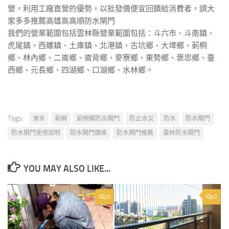
營，利用工廠直營的優勢，以批發價便宜回饋給消費者，請大
家多多推薦高雄高高順防水閘門
我們的營業範圍包括雲林縣營業範圍包括：斗六市、斗南鎮、
虎尾鎮、西螺鎮、土庫鎮、北港鎮、古坑鄉、大埤鄉、莿桐
鄉、林內鄉、二崙鄉、崙背鄉、麥寮鄉、東勢鄉、褒忠鄉、臺
西鄉、元長鄉、四湖鄉、口湖鄉、水林鄉。
Tags:
淹水
莿桐
莿桐鄉防水閘門
防止水災
防水
防水閘門
防水閘門使用說明
防水閘門價格
防水閘門推薦
雲林防水閘門
YOU MAY ALSO LIKE...
8
0