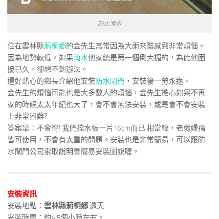
防止淹水
住在雲林縣
莿桐鄉
的金先生常常因為大雨來襲感到非常煩惱。
因為地勢較低，如果
淹水
他家總是第一個倒大楣的，為此他困
擾已久，卻想不到辦法。
還好熱心的鄉長介紹他安裝
防水閘門
，安裝後一勞永逸。
金先生的煩惱可能也是大多數人的煩惱，金先生擔心如果不再
家的時候太太年紀也大了，會不會無法安裝，或是會不會安裝
上非常困難?
答案是：不會得! 我們擋水板一片16cm而已 相當輕，老弱婦孺
皆可使用，不會有太重的問題。安裝也是非常簡易，可以跟防
水閘門公司索取說明書簡易安裝圖說喔。
安裝資訊
安裝地點：
雲林縣莿桐鄉
透天
安裝時間：約4.5個小時左右。