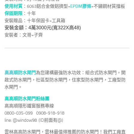
使用材質
：6063鋁合金做鋁擠型+
EPDM膠條
+不鏽鋼材質擋板
保固期限
：十年
安裝贈品：十年保固卡+工具箱
安裝金額：4萬3000元(寬322X高48)
安裝者：文哥+子齊
高高順防水閘門
為您建構最強防水功效：組合式防水閘門，開
啟式防水閘門，社區型防水閘門，住家型防水閘門，工廠型防
水閘門。
高高順防水閘門粉絲團
高高順隱形鐵窗服務專線
0800-035-099 0908-918-918
line: @window98 (ID前面有@)
雲林高高防水閘門，雲林最值得推薦的防水閘門！我們工廠直