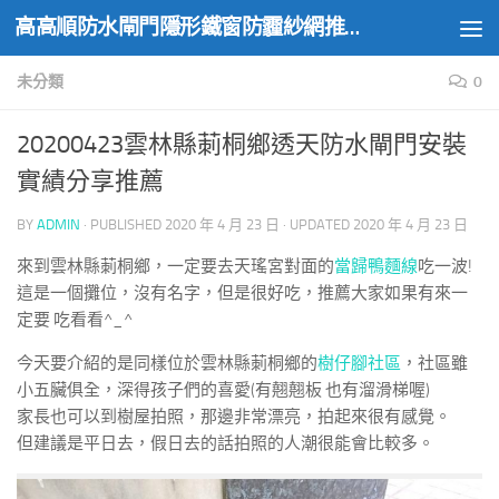
高高順防水閘門隱形鐵窗防霾紗網推薦實績
Skip to content
未分類
0
20200423雲林縣莿桐鄉透天防水閘門安裝
實績分享推薦
BY
ADMIN
· PUBLISHED
2020 年 4 月 23 日
· UPDATED
2020 年 4 月 23 日
來到雲林縣莿桐鄉，一定要去天瑤宮對面的
當歸鴨麵線
吃一波!
這是一個攤位，沒有名字，但是很好吃，推薦大家如果有來一
定要 吃看看^_^
今天要介紹的是同樣位於雲林縣莿桐鄉的
樹仔腳社區
，社區雖
小五臟俱全，深得孩子們的喜愛(有翹翹板 也有溜滑梯喔)
家長也可以到樹屋拍照，那邊非常漂亮，拍起來很有感覺。
但建議是平日去，假日去的話拍照的人潮很能會比較多。