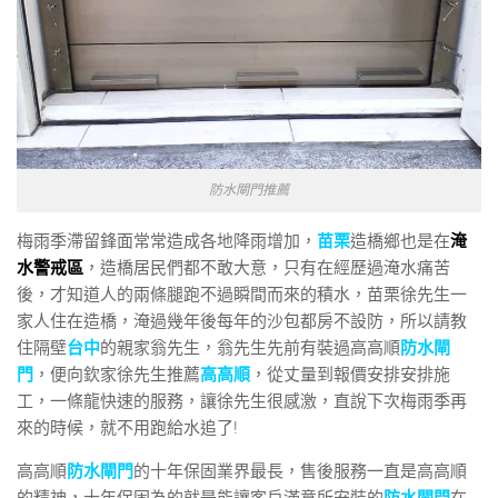
防水閘門推薦
梅雨季滯留鋒面常常造成各地降雨增加，
苗栗
造橋鄉也是在
淹
水警戒區
，造橋居民們都不敢大意，只有在經歷過淹水痛苦
後，才知道人的兩條腿跑不過瞬間而來的積水，苗栗徐先生一
家人住在造橋，淹過幾年後每年的沙包都房不設防，所以請教
住隔壁
台中
的親家翁先生，翁先生先前有裝過高高順
防水閘
門
，便向欽家徐先生推薦
高高順
，從丈量到報價安排安排施
工，一條龍快速的服務，讓徐先生很感激，直說下次梅雨季再
來的時候，就不用跑給水追了!
高高順
防水閘門
的十年保固業界最長，售後服務一直是高高順