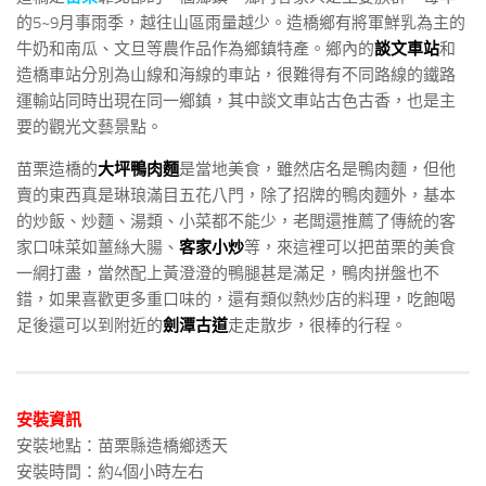
的5~9月事雨季，越往山區雨量越少。造橋鄉有將軍鮮乳為主的
牛奶和南瓜、文旦等農作品作為鄉鎮特產。鄉內的
談文車站
和
造橋車站分別為山線和海線的車站，很難得有不同路線的鐵路
運輸站同時出現在同一鄉鎮，其中談文車站古色古香，也是主
要的觀光文藝景點。
苗栗造橋的
大坪鴨肉麵
是當地美食，雖然店名是鴨肉麵，但他
賣的東西真是琳琅滿目五花八門，除了招牌的鴨肉麵外，基本
的炒飯、炒麵、湯類、小菜都不能少，老闆還推薦了傳統的客
家口味菜如薑絲大腸、
客家小炒
等，來這裡可以把苗栗的美食
一網打盡，當然配上黃澄澄的鴨腿甚是滿足，鴨肉拼盤也不
錯，如果喜歡更多重口味的，還有類似熱炒店的料理，吃飽喝
足後還可以到附近的
劍潭古道
走走散步，很棒的行程。
安裝資訊
安裝地點：苗栗縣造橋鄉透天
安裝時間：約4個小時左右