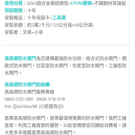
使用材質
：6063鋁合金做鋁擠型+
EPDM膠條
+不鏽鋼材質擋板
保固期限
：十年
安裝贈品：十年保固卡+
工具箱
安裝金額：約2萬2千元(120公分寬x48公分高)
安裝者：文哥+小安
高高順防水閘門
為您建構最強防水功效：組合式防水閘門，開
啟式防水閘門，社區型防水閘門，住家型防水閘門，工廠型防
水閘門。
高高順防水閘門粉絲團
高高順防水閘門服務專線
0800-035-099 0908-918-918
line: @window98 (ID前面有@)
苗栗高高順防水閘門，苗栗最值得推薦的防水閘門！我們工廠
直營，利用工廠直營的優勢，以批發價便宜回饋給消費者，請
大家多多推薦苗栗高高順防水閘門。