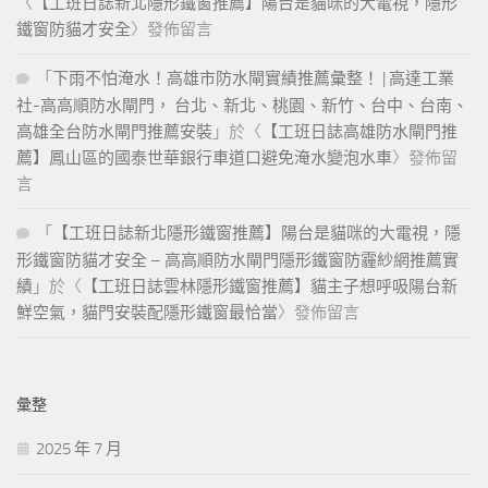
〈
【工班日誌新北隱形鐵窗推薦】陽台是貓咪的大電視，隱形
鐵窗防貓才安全
〉發佈留言
「
下雨不怕淹水！高雄市防水閘實績推薦彙整！ | 高達工業
社-高高順防水閘門， 台北、新北、桃園、新竹、台中、台南、
高雄全台防水閘門推薦安裝
」於〈
【工班日誌高雄防水閘門推
薦】鳳山區的國泰世華銀行車道口避免淹水變泡水車
〉發佈留
言
「
【工班日誌新北隱形鐵窗推薦】陽台是貓咪的大電視，隱
形鐵窗防貓才安全 – 高高順防水閘門隱形鐵窗防霾紗網推薦實
績
」於〈
【工班日誌雲林隱形鐵窗推薦】貓主子想呼吸陽台新
鮮空氣，貓門安裝配隱形鐵窗最恰當
〉發佈留言
彙整
2025 年 7 月