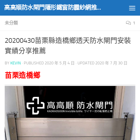
高高順防水閘門隱形鐵窗防霾紗網推薦實績
Skip to content
未分類
1
20200430苗栗縣造橋鄉透天防水閘門安裝
實績分享推薦
BY
KEVIN
· PUBLISHED
2020 年 5 月 4 日
· UPDATED
2020 年 7 月 30 日
苗栗造橋鄉