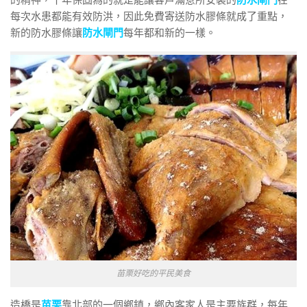
的精神，十年保固為的就是能讓客戶滿意所安裝的
防水閘門
在
每次水患都能有效防洪，因此免費寄送防水膠條就成了重點，
新的防水膠條讓
防水閘門
每年都和新的一樣。
苗栗好吃的平民美食
造橋是
苗栗
靠北部的一個鄉鎮，鄉內客家人是主要族群，每年