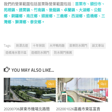
我們的營業範圍包括苗栗縣營業範圍包括：
苗栗市
、
頭份市
、
苑裡鎮
、
通霄鎮
、
竹南鎮
、
後龍鎮
、
卓蘭鎮
、
大湖鄉
、
公館
鄉
、
銅鑼鄉
、
南庄鄉
、
頭屋鄉
、
三義鄉
、
西湖鄉
、
造橋鄉
、
三
灣鄉
、
獅潭鄉
、
泰安鄉
。
Tags:
劍潭古道
十年保固
大坪鴨肉麵
苗栗防水閘門
談文車站
造橋淹水警示區
造橋防水閘門
防水閘門推薦
YOU MAY ALSO LIKE...
0
0
20200706屏東市機場北路簡
202001026嘉義市東區富貴