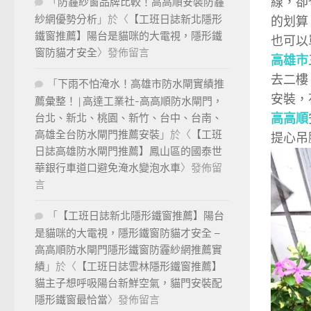
線，卻
「
防霾紗窗品牌比較！高高順安裝防霾
紗網優勢分析
」於〈
【工班日誌新北隱形
的划算
鐵窗推薦】陽台是貓咪的大電視，隱形鐵
也可以
窗防貓才安全
〉發佈留言
高雄市
去二樓
「
下雨不怕淹水！高雄市防水閘實績推
安裝，
薦彙整！ | 高達工業社-高高順防水閘門，
高高順
台北、新北、桃園、新竹、台中、台南、
高雄全台防水閘門推薦安裝
」於〈
【工班
提心吊
日誌高雄防水閘門推薦】鳳山區的國泰世
華銀行車道口避免淹水變泡水車
〉發佈留
言
「
【工班日誌新北隱形鐵窗推薦】陽台
是貓咪的大電視，隱形鐵窗防貓才安全 –
高高順防水閘門隱形鐵窗防霾紗網推薦實
績
」於〈
【工班日誌雲林隱形鐵窗推薦】
貓主子想呼吸陽台新鮮空氣，貓門安裝配
隱形鐵窗最恰當
〉發佈留言