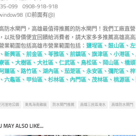
035-099 0908-918-918
 @window98 (ID前面有@)
高防水閘門，高雄最值得推薦的防水閘門！我們工廠直營
，以批發價便宜回饋給消費者，請大家多多推薦高雄高高
營業範圍包括高雄市營業範圍包括：
鹽埕區
、鼓山區
、左
、新興區
、前金區
、苓雅區
、前鎮區
、旗津區
、小港區
、
寮區
、大樹區
、大社區
、仁武區
、鳥松區
、岡山區
、橋頭
阿蓮區
、路竹區
、湖內區
、茄萣區
、永安區
、彌陀區
、梓
、六龜區
、甲仙區
、杉林區
、內門區
、茂林區
、桃源區
、
愛河溼地公園
東馬海南雞飯
防水閘門推薦
高雄三民區淹水
高雄防水閘門
 MAY ALSO LIKE...