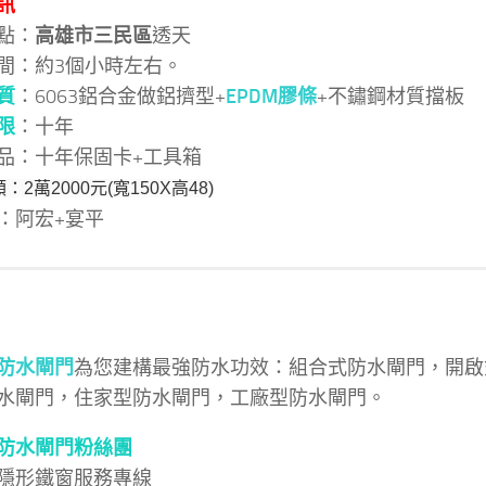
訊
點：
高雄市三民區
透天
間：約3個小時左右。
質
：6063鋁合金做鋁擠型+
EPDM膠條
+不鏽鋼材質擋板
限
：十年
品：十年保固卡+工具箱
2萬2000元(寬150X高48)
：阿宏+宴平
防水閘門
為您建構最強防水功效：組合式防水閘門，開啟
水閘門，住家型防水閘門，工廠型防水閘門。
防水閘門粉絲團
隱形鐵窗服務專線