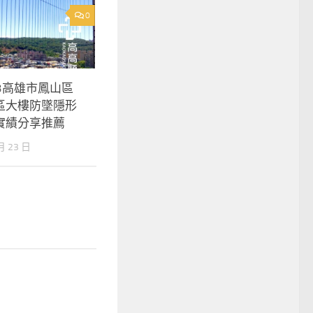
0
223高雄市鳳山區
區大樓防墜隱形
實績分享推薦
月 23 日