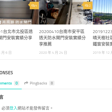
4
2
401台北市北投區透
20200410台南市安平區
20191
閘門安裝實績分享
透天防水閘門安裝實績分
晴天樹社
享推薦
鐵窗安裝
4 月 6 日
2020 年 4 月 24 日
2019 年 12 
PONSES
mments
0
Pingbacks
8
言
，必須
登入
網站才能發佈留言。