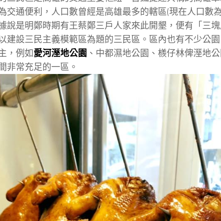
為交通便利，人口數曾經是高雄最多的轄區(現在人口數為
據說是明鄭時期有王蔡鄭三戶人家來此開墾，便有「三塊
以建設三民主義模範區為題的三民區。區內也有不少公園
主，例如
愛河溼地公園
、中都濕地公園、檨仔林俾溼地公
間非常充足的一區。