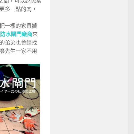
元之間，可以說想當
更多一點的肉，
把一樓的家具搬
防水閘門廠商
來
的弟弟也曾經找
廖先生一家不用