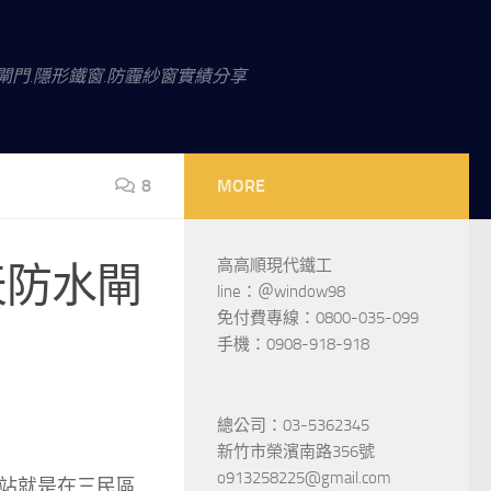
閘門.隱形鐵窗.防霾紗窗實績分享
8
MORE
高高順現代鐵工
天防水閘
line：＠window98
免付費專線：0800-035-099
手機：0908-918-918
總公司：03-5362345
新竹市榮濱南路356號
o913258225@gmail.com
站就是在三民區