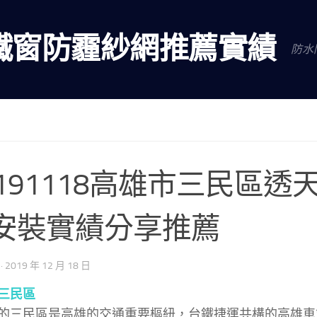
鐵窗防霾紗網推薦實績
防水
0191118高雄市三民區透
安裝實績分享推薦
·
2019 年 12 月 18 日
三民區
的三民區是高雄的交通重要樞紐，台鐵捷運共構的高雄車