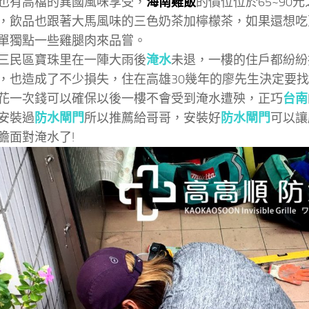
也有高檔的異國風味享受，
海南雞飯
的價位位於65~90
，飲品也跟著大馬風味的三色奶茶加檸檬茶，如果還想吃
單獨點一些雞腿肉來品嘗。
三民區寶珠里在一陣大雨後
淹水
未退，一樓的住戶都紛紛
，也造成了不少損失，住在高雄30幾年的廖先生決定要找
花一次錢可以確保以後一樓不會受到淹水遭殃，正巧
台南
安裝過
防水閘門
所以推薦給哥哥，安裝好
防水閘門
可以讓
膽面對淹水了!