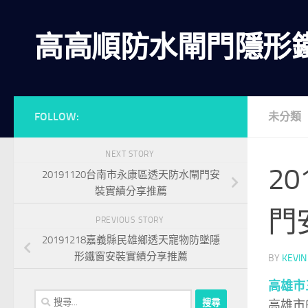
Skip to content
高高順防水閘門隱形
FOLLOW:
未分類
NEXT STORY
2
20191120台南市永康區透天防水閘門安
裝實績分享推薦
門
PREVIOUS STORY
20191218嘉義縣民雄鄉透天寵物防墜隱
形鐵窗安裝實績分享推薦
BY
KEVIN
高雄市
搜
高雄市