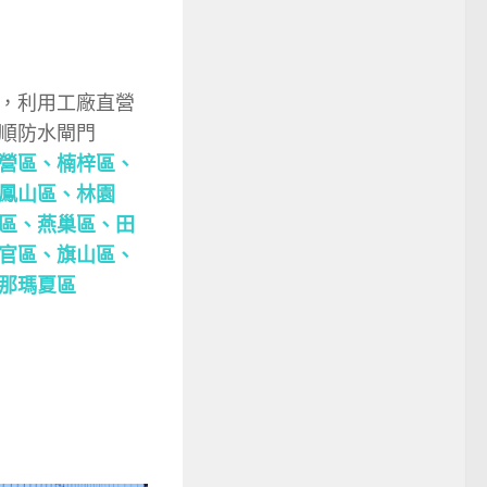
，利用工廠直營
順防水閘門
營區
、楠梓區
、
鳳山區
、林園
區
、燕巢區
、田
官區
、旗山區
、
那瑪夏區