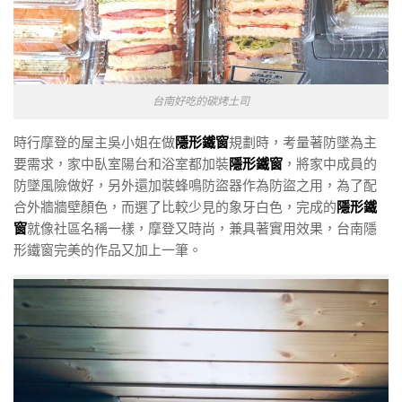
台南好吃的碳烤土司
時行摩登的屋主吳小姐在做
隱形鐵窗
規劃時，考量著防墜為主
要需求，家中臥室陽台和浴室都加裝
隱形鐵窗
，將家中成員的
防墜風險做好，另外還加裝蜂鳴防盜器作為防盜之用，為了配
合外牆牆壁顏色，而選了比較少見的象牙白色，完成的
隱形鐵
窗
就像社區名稱一樣，摩登又時尚，兼具著實用效果，台南隱
形鐵窗完美的作品又加上一筆。