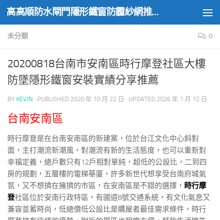
高高順防水閘門隱形鐵窗防霾紗網推薦實績
Skip to content
未分類
0
20200818台南市安南區時行摩登社區大樓
防墜隱形鐵窗安裝實績分享推薦
BY
KEVIN
· PUBLISHED
2020 年 10 月 22 日
· UPDATED
2026 年 1 月 12 日
台南安南區
時行摩登是在台南安南區的新建案，位於台江文化中心斜對
面，主打潮流新潮風，對潮流有新的生活態度，也可以重新對
幸福定義，總戶數只有12戶相對單純，超低的公設比，二到四
房的規劃，五層樓的電梯華廈，許多新世代想享受台南府城氣
氛，又不想擠在擁擠的市區，在安南區是不錯的選擇，
時行摩
登
社區位於安南行政特區，有國道8號交通系統，有文化氣息又
兼容並蓄時尚，低總價低公設比是購屋者最佳需求條件，時行