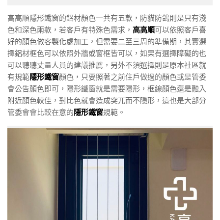
高高順隱形鐵窗的鋁材顏色一共有五款，防貓防鴿則是只有淺
色和深色兩款，若客戶有特殊色需求，
高高順
可以依照客戶喜
好的顏色做客製化處加工，但需要二至三周的準備期，其實選
擇鋁材框色可以依照外牆或窗框皆可以，如果有選擇障礙的也
可以聽聽丈量人員的建議推薦，另外不須選擇則是原本社區就
有規範
隱形鐵窗
顏色，只要照著之前住戶做過的顏色或是管委
會公告顏色即可，隱形鐵窗就是需要隱形，框線顏色還是融入
附近顏色較佳，對比色就會造成突兀而不隱形，這也是大部分
管委會會比較在意的
隱形鐵窗
規範。