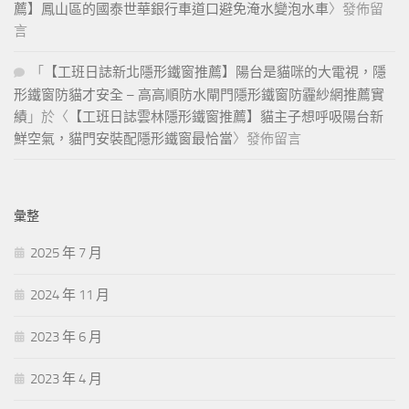
薦】鳳山區的國泰世華銀行車道口避免淹水變泡水車
〉發佈留
言
「
【工班日誌新北隱形鐵窗推薦】陽台是貓咪的大電視，隱
形鐵窗防貓才安全 – 高高順防水閘門隱形鐵窗防霾紗網推薦實
績
」於〈
【工班日誌雲林隱形鐵窗推薦】貓主子想呼吸陽台新
鮮空氣，貓門安裝配隱形鐵窗最恰當
〉發佈留言
彙整
2025 年 7 月
2024 年 11 月
2023 年 6 月
2023 年 4 月