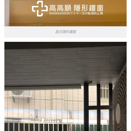
直式隱形鐵窗
視
訊
播
放
器