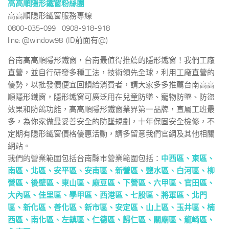
高高順隱形鐵窗粉絲團
高高順隱形鐵窗服務專線
0800-035-099 0908-918-918
line: @window98 (ID前面有@)
台南高高順隱形鐵窗，台南最值得推薦的隱形鐵窗！我們工廠
直營，並自行研發多種工法，技術領先全球，利用工廠直營的
優勢，以批發價便宜回饋給消費者，請大家多多推薦台南高高
順隱形鐵窗，隱形鐵窗可廣泛用在兒童防墜、寵物防墜、防盜
效果和防鴿功能，高高順隱形鐵窗業界第一品牌，直屬工班最
多，為你家做最妥善安全的防墜規劃，十年保固安全檢修，不
定期有隱形鐵窗價格優惠活動，請多留意我們官網及其他相關
網站。
我們的營業範圍包括台南縣市營業範圍包括：
中西區
、
東區、
南區、
北區、
安平區、
安南區、
新營區、
鹽水區、
白河區、
柳
營區、
後壁區、
東山區、
麻豆區、
下營區、
六甲區、
官田區、
大內區、
佳里區、
學甲區、
西港區、
七股區、
將軍區、
北門
區、
新化區、
善化區、
新市區、
安定區、
山上區、
玉井區、
楠
西區、
南化區、
左鎮區、
仁德區、
歸仁區、
關廟區、
龍崎區、