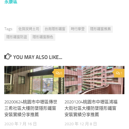
永康區
Tags:
佐賀炭烤土司
台南隱形鐵窗
時行摩登
隱形鐵窗推薦
隱形鐵窗防盜
隱形鐵窗顏色
YOU MAY ALSO LIKE...
0
1
20200624桃園市中壢區傳世
20201204桃園市中壢區鴻福
三希社區大樓防墜隱形鐵窗
大街社區大樓防墜隱形鐵窗
安裝實績分享推薦
安裝實績分享推薦
2020 年 7 月 16 日
2020 年 12 月 8 日