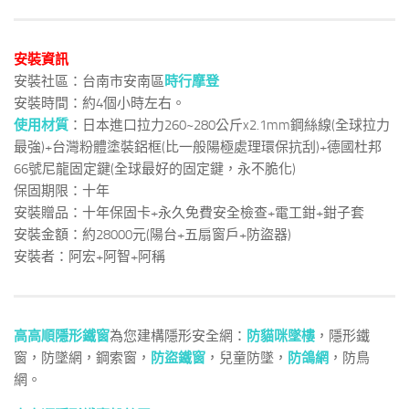
安裝資訊
安裝社區：台南市安南區
時行摩登
安裝時間：約4個小時左右。
使用材質
：日本進口拉力260~280公斤x2.1mm鋼絲線(全球拉力
最強)+台灣粉體塗裝鋁框(比一般陽極處理環保抗刮)+德國杜邦
66號尼龍固定鍵(全球最好的固定鍵，永不脆化)
保固期限：十年
安裝贈品：十年保固卡+永久免費安全檢查+電工鉗+鉗子套
安裝金額：約28000元(陽台+五扇窗戶+防盜器)
安裝者：阿宏+阿智+阿稱
高高順隱形鐵窗
為您建構隱形安全網：
防貓咪墜樓
，隱形鐵
窗，防墜網，鋼索窗，
防盜鐵窗
，兒童防墜，
防鴿網
，防鳥
網。