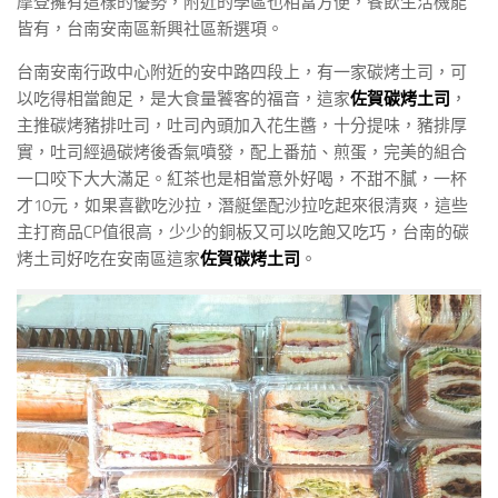
摩登擁有這樣的優勢，附近的學區也相當方便，餐飲生活機能
皆有，台南安南區新興社區新選項。
台南安南行政中心附近的安中路四段上，有一家碳烤土司，可
以吃得相當飽足，是大食量饕客的福音，這家
佐賀碳烤土司
，
主推碳烤豬排吐司，吐司內頭加入花生醬，十分提味，豬排厚
實，吐司經過碳烤後香氣噴發，配上番茄、煎蛋，完美的組合
一口咬下大大滿足。紅茶也是相當意外好喝，不甜不膩，一杯
才10元，如果喜歡吃沙拉，潛艇堡配沙拉吃起來很清爽，這些
主打商品CP值很高，少少的銅板又可以吃飽又吃巧，台南的碳
烤土司好吃在安南區這家
佐賀碳烤土司
。