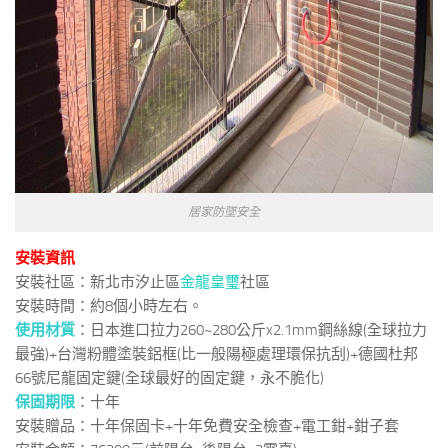
居家防墜安全
安裝資訊
安裝社區：新北市汐止區
金龍皇璽
社區
安裝時間：約8個小時左右。
使用材質
：日本進口拉力260~280公斤x2.1mm鋼絲線(全球拉力
最強)+台灣粉體塗裝鋁框(比一般陽極處理環保抗刮)+德國杜邦
66號尼龍固定鍵(全球最好的固定鍵，永不脆化)
保固期限
：十年
安裝贈品：十年保固卡+十年免費安全檢查+電工鉗+鉗子套