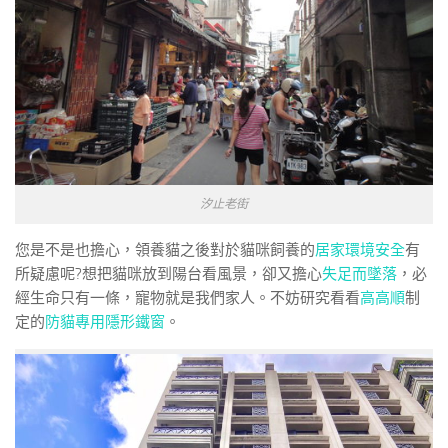
汐止老街
您是不是也擔心，領養貓之後對於貓咪飼養的
居家環境安全
有
所疑慮呢?想把貓咪放到陽台看風景，卻又擔心
失足而墜落
，必
經生命只有一條，寵物就是我們家人。不妨研究看看
高高順
制
定的
防貓專用隱形鐵窗
。