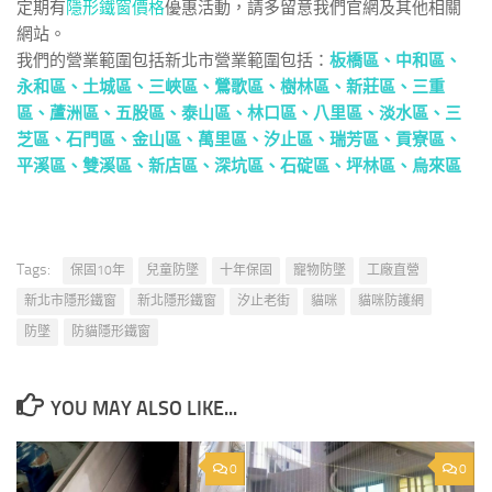
定期有
隱形鐵窗價格
優惠活動，請多留意我們官網及其他相關
網站。
我們的營業範圍包括新北市營業範圍包括：
板橋區、
中和區
、
永和區
、
土城區
、
三峽區
、
鶯歌區
、
樹林區
、
新莊區
、
三重
區
、
蘆洲區
、
五股區
、
泰山區
、
林口區
、
八里區
、
淡水區
、
三
芝區
、
石門區
、
金山區
、
萬里區
、
汐止區
、
瑞芳區
、
貢寮區
、
平溪區
、
雙溪區
、
新店區
、
深坑區
、
石碇區
、
坪林區
、
烏來區
Tags:
保固10年
兒童防墜
十年保固
寵物防墜
工廠直營
新北市隱形鐵窗
新北隱形鐵窗
汐止老街
貓咪
貓咪防護網
防墜
防貓隱形鐵窗
YOU MAY ALSO LIKE...
0
0