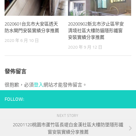
2020601台北市大安區透天
20200902新北市汐止區早安
防水閘門安裝實績分享推薦
清境社區大樓防貓隱形鐵窗
安裝實績分享推薦
2020 年 6 月 10 日
2020 年 9 月 12 日
發佈留言
很抱歉，必須
登入
網站才能發佈留言。
FOLLOW:
NEXT STORY
20201120桃園市蘆竹區長堤白金漢社區大樓防墜隱形鐵
窗安裝實績分享推薦