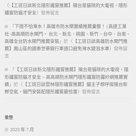
〈
【工班日誌新北隱形鐵窗推薦】陽台是貓咪的大電視，隱形
鐵窗防貓才安全
〉發佈留言
「
下雨不怕淹水！高雄市防水閘實績推薦彙整！ | 高達工業
社-高高順防水閘門， 台北、新北、桃園、新竹、台中、台南、
高雄全台防水閘門推薦安裝
」於〈
【工班日誌高雄防水閘門推
薦】鳳山區的國泰世華銀行車道口避免淹水變泡水車
〉發佈留
言
「
【工班日誌新北隱形鐵窗推薦】陽台是貓咪的大電視，隱
形鐵窗防貓才安全 – 高高順防水閘門隱形鐵窗防霾紗網推薦實
績
」於〈
【工班日誌雲林隱形鐵窗推薦】貓主子想呼吸陽台新
鮮空氣，貓門安裝配隱形鐵窗最恰當
〉發佈留言
彙整
2025 年 7 月