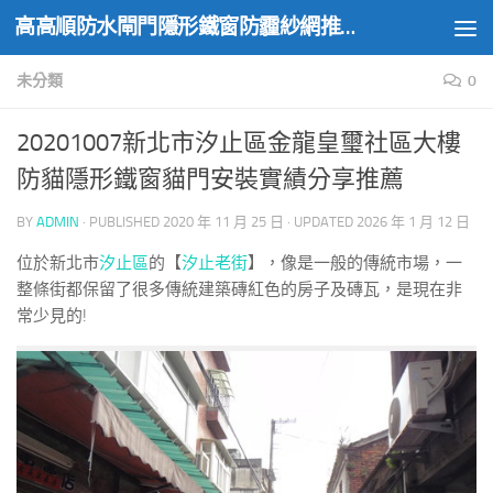
高高順防水閘門隱形鐵窗防霾紗網推薦實績
Skip to content
未分類
0
20201007新北市汐止區金龍皇璽社區大樓
防貓隱形鐵窗貓門安裝實績分享推薦
BY
ADMIN
· PUBLISHED
2020 年 11 月 25 日
· UPDATED
2026 年 1 月 12 日
位於新北市
汐止區
的【
汐止老街
】，像是一般的傳統市場，一
整條街都保留了很多傳統建築磚紅色的房子及磚瓦，是現在非
常少見的!