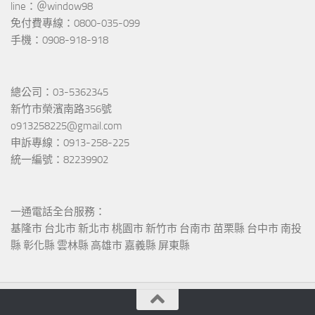
line：＠window98
免付費專線：0800-035-099
手機：0908-918-918
總公司：03-5362345
新竹市榮濱南路356號
o913258225@gmail.com
申訴專線：0913-258-225
統一編號：82239902
一通電話全台服務：
基隆市 台北市 新北市 桃園市 新竹市 台南市 苗栗縣 台中市 南投
縣 彰化縣 雲林縣 高雄市 嘉義縣 屏東縣