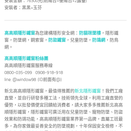
安裝金額：76300元(前陽台+後陽台+2露臺)
安裝者：黑黑+玉芬
高高順隱形鐵窗
為您建構隱形安全網：
防貓咪墜樓
，隱形鐵
窗，防墜網，鋼索窗，
防盜鐵窗
，兒童防墜，
防鴿網
，防鳥
網。
高高順隱形鐵窗粉絲團
高高順隱形鐵窗服務專線
0800-035-099 0908-918-918
line: @window98 (ID前面有@)
新北高高順隱形鐵窗，最值得推薦的
新北隱形鐵窗
！我們工廠
直營，並自行研發多種工法，技術領先全球，利用工廠直營的
優勢，以批發價便宜回饋給消費者，請大家多多推薦新北高高
順隱形鐵窗，隱形鐵窗可廣泛用在兒童防墜、寵物防墜、防盜
效果和防鴿功能，高高順隱形鐵窗業界第一品牌，直屬工班最
多，為你家做最妥善安全的防墜規劃，十年保固安全檢修，不