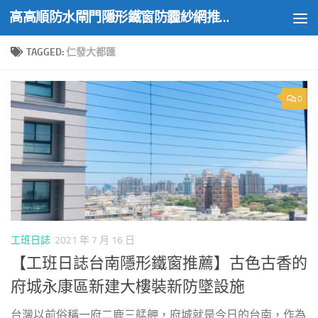
高高順防水閘門隱形鐵窗防霾紗網推薦實績
Skip to content
TAGGED:
仁發大都匯
0
工班日誌
2021 年 7 月 16 日
【工班日誌台南隱形鐵窗推薦】古色古香的
府城永康區新建大樓裝新防墜設施
台灣以前俗稱一府二鹿三艋舺，府城就是今日的台南，作為