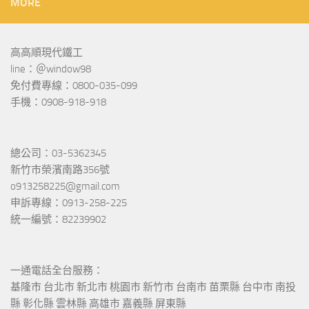
MORE
高高順現代鐵工
line：＠window98
免付費專線：0800-035-099
手機：0908-918-918
總公司：03-5362345
新竹市榮濱南路356號
o913258225@gmail.com
申訴專線：0913-258-225
統一編號：82239902
一通電話全台服務：
基隆市 台北市 新北市 桃園市 新竹市 台南市 苗栗縣 台中市 南投
縣 彰化縣 雲林縣 高雄市 嘉義縣 屏東縣