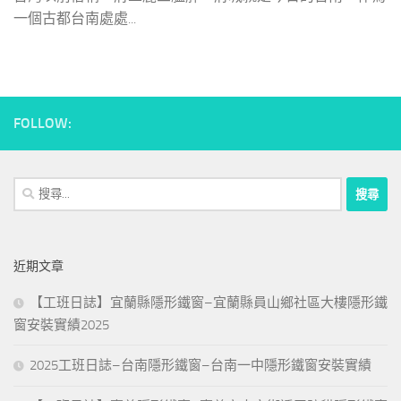
一個古都台南處處...
FOLLOW:
搜
尋
關
鍵
近期文章
字:
【工班日誌】宜蘭縣隱形鐵窗–宜蘭縣員山鄉社區大樓隱形鐵
窗安裝實績2025
2025工班日誌–台南隱形鐵窗–台南一中隱形鐵窗安裝實績