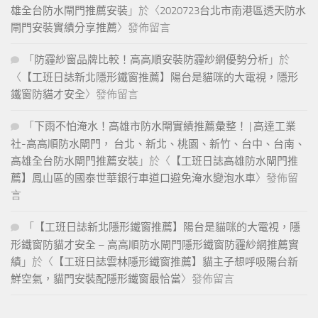
雄全台防水閘門推薦安裝
」於〈
2020723台北市南港區透天防水
閘門安裝實績分享推薦
〉發佈留言
「
防霾紗窗品牌比較！高高順安裝防霾紗網優勢分析
」於
〈
【工班日誌新北隱形鐵窗推薦】陽台是貓咪的大電視，隱形
鐵窗防貓才安全
〉發佈留言
「
下雨不怕淹水！高雄市防水閘實績推薦彙整！ | 高達工業
社-高高順防水閘門， 台北、新北、桃園、新竹、台中、台南、
高雄全台防水閘門推薦安裝
」於〈
【工班日誌高雄防水閘門推
薦】鳳山區的國泰世華銀行車道口避免淹水變泡水車
〉發佈留
言
「
【工班日誌新北隱形鐵窗推薦】陽台是貓咪的大電視，隱
形鐵窗防貓才安全 – 高高順防水閘門隱形鐵窗防霾紗網推薦實
績
」於〈
【工班日誌雲林隱形鐵窗推薦】貓主子想呼吸陽台新
鮮空氣，貓門安裝配隱形鐵窗最恰當
〉發佈留言