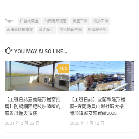
Tags:
仁發大都匯
台南隱形鐵窗
微塵工法
快拆工法
永康區隱形鐵窗
茶之魔手
隱形鐵窗推薦
鹿家餃子館
YOU MAY ALSO LIKE...
0
【工班日誌嘉義隱形鐵窗推
【工班日誌】宜蘭縣隱形鐵
薦】防鴿網阻絕吱吱喳喳的
窗–宜蘭縣員山鄉社區大樓
麻雀飛進天頂樓
隱形鐵窗安裝實績2025
2021 年 2 月 23 日
2025 年 7 月 12 日