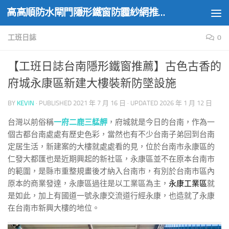
高高順防水閘門隱形鐵窗防霾紗網推薦實績
Skip to content
工班日誌
0
【工班日誌台南隱形鐵窗推薦】古色古香的
府城永康區新建大樓裝新防墜設施
BY
KEVIN
· PUBLISHED
2021 年 7 月 16 日
· UPDATED
2026 年 1 月 12 日
台灣以前俗稱
一府二鹿三艋舺
，府城就是今日的台南，作為一
個古都台南處處有歷史色彩，當然也有不少台南子弟回到台南
定居生活，新建案的大樓就處處看的見，位於台南市永康區的
仁發大都匯也是近期興起的新社區，永康區並不在原本台南市
的範圍，是縣市重整規畫後才納入台南市，有別於台南市區內
原本的商業發達，永康區過往是以工業區為主，
永康工業區
就
是如此，加上有國道一號永康交流道行經永康，也造就了永康
在台南市新興大樓的地位。