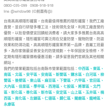
0800-035-099 0908-918-918
line: @window98 (ID前面有@)
台南高高順隱形鐵窗，台南最值得推薦的隱形鐵窗！我們工廠
直營，並自行研發多種工法，技術領先全球，利用工廠直營的
優勢，以批發價便宜回饋給消費者，請大家多多推薦台南高高
順隱形鐵窗，隱形鐵窗可廣泛用在兒童防墜、寵物防墜、防盜
效果和防鴿功能，高高順隱形鐵窗業界第一品牌，直屬工班最
多，為你家做最妥善安全的防墜規劃，十年保固安全檢修，不
定期有隱形鐵窗價格優惠活動，請多留意我們官網及其他相關
網站。
我們的營業範圍包括台南縣市營業範圍包括：
中西區
、
東區、
南區、
北區、
安平區、
安南區、
新營區、
鹽水區、
白河區、
柳
營區、
後壁區、
東山區、
麻豆區、
下營區、
六甲區、
官田區、
大內區、
佳里區、
學甲區、
西港區、
七股區、
將軍區、
北門
區、
新化區、
善化區、
新市區、
安定區、
山上區、
玉井區、
楠
西區、
南化區、
左鎮區、
仁德區、
歸仁區、
關廟區、
龍崎區、
永康區