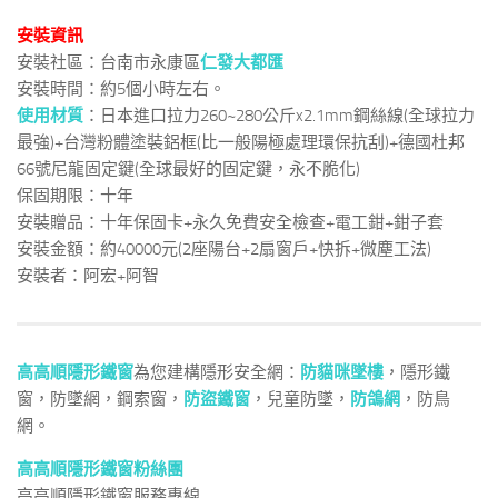
安裝資訊
安裝社區：台南市永康區
仁發大都匯
安裝時間：約5個小時左右。
使用材質
：日本進口拉力260~280公斤x2.1mm鋼絲線(全球拉力
最強)+台灣粉體塗裝鋁框(比一般陽極處理環保抗刮)+德國杜邦
66號尼龍固定鍵(全球最好的固定鍵，永不脆化)
保固期限：十年
安裝贈品：十年保固卡+永久免費安全檢查+電工鉗+鉗子套
安裝金額：約40000元(2座陽台+2扇窗戶+快拆+微塵工法)
安裝者：阿宏+阿智
高高順隱形鐵窗
為您建構隱形安全網：
防貓咪墜樓
，隱形鐵
窗，防墜網，鋼索窗，
防盜鐵窗
，兒童防墜，
防鴿網
，防鳥
網。
高高順隱形鐵窗粉絲團
高高順隱形鐵窗服務專線