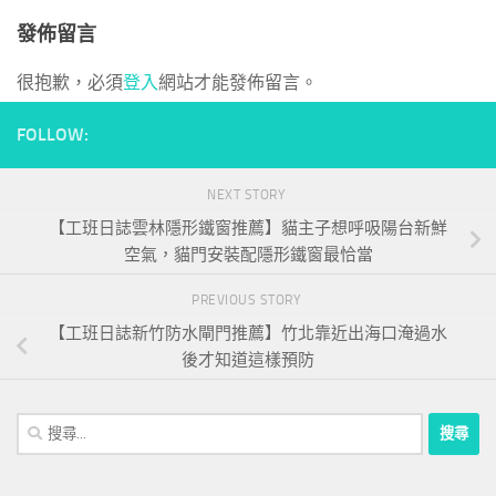
發佈留言
很抱歉，必須
登入
網站才能發佈留言。
FOLLOW:
NEXT STORY
【工班日誌雲林隱形鐵窗推薦】貓主子想呼吸陽台新鮮
空氣，貓門安裝配隱形鐵窗最恰當
PREVIOUS STORY
【工班日誌新竹防水閘門推薦】竹北靠近出海口淹過水
後才知道這樣預防
搜
尋
關