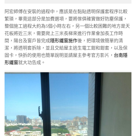
阿宏師傅在安裝的過程中，應該是在黏貼透明保護套程序比較
繁瑣，畢竟這部分是加費選項，要將傢俱確實做好防塵保護，
整個施工過程大約為5個小時左右，另一個比較困難的地方是天
花板將近三米，需要爬上三米長梯來進行作業會加長工作時
間，陽台及窗戶皆完成
隱形鐵窗施作
後，把環境做簡單的清
潔，將透明套拆除，並且交給屋主逃生電工鉗和鉗套，以及保
固卡，快拆的使用也簡單說明並請屋主參考官方影片，
台南隱
形鐵窗
就大功告成。