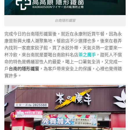
台南隱形鐵窗
完成今日的台南隱形鐵窗後，就近在永康附近買午餐，因為永
康是新興大樓人潮聚集地，餐飲店不少選擇也多，後來在巷弄
內找到一家鹿家餃子館，買了水餃外帶，天氣炎熱一定要來一
杯冷飲，來台南就是要喝台南飲料名店
茶之魔手
，甜死人不償
命的特色是螞蟻習性人的最愛，喝上一口暑氣全消，又完成一
戶
台南的隱形鐵窗
，為客戶帶來安全上的保護，心裡也覺得踏
實許多。