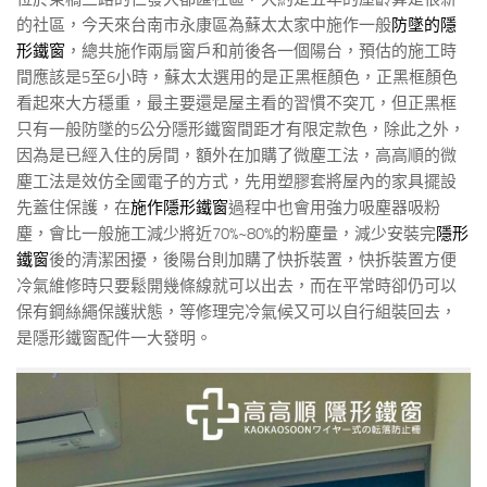
的社區，今天來台南市永康區為蘇太太家中施作一般
防墜的隱
形鐵窗
，總共施作兩扇窗戶和前後各一個陽台，預估的施工時
間應該是5至6小時，蘇太太選用的是正黑框顏色，正黑框顏色
看起來大方穩重，最主要還是屋主看的習慣不突兀，但正黑框
只有一般防墜的5公分隱形鐵窗間距才有限定款色，除此之外，
因為是已經入住的房間，額外在加購了微塵工法，高高順的微
塵工法是效仿全國電子的方式，先用塑膠套將屋內的家具擺設
先蓋住保護，在
施作隱形鐵窗
過程中也會用強力吸塵器吸粉
塵，會比一般施工減少將近70%~80%的粉塵量，減少安裝完
隱形
鐵窗
後的清潔困擾，後陽台則加購了快拆裝置，快拆裝置方便
冷氣維修時只要鬆開幾條線就可以出去，而在平常時卻仍可以
保有鋼絲繩保護狀態，等修理完冷氣候又可以自行組裝回去，
是隱形鐵窗配件一大發明。