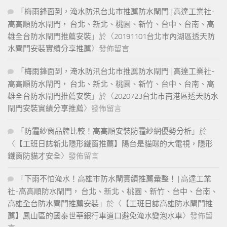
「
梅雨鋒面到，淹水防汛台北市推薦防水閘門 | 高達工業社-
高高順防水閘門， 台北、新北、桃園、新竹、台中、台南、高
雄全台防水閘門推薦安裝
」於〈
20191101台北市內湖區透天防
水閘門安裝實績分享推薦
〉發佈留言
「
梅雨鋒面到，淹水防汛台北市推薦防水閘門 | 高達工業社-
高高順防水閘門， 台北、新北、桃園、新竹、台中、台南、高
雄全台防水閘門推薦安裝
」於〈
2020723台北市南港區透天防水
閘門安裝實績分享推薦
〉發佈留言
「
防霾紗窗品牌比較！高高順安裝防霾紗網優勢分析
」於
〈
【工班日誌新北隱形鐵窗推薦】陽台是貓咪的大電視，隱形
鐵窗防貓才安全
〉發佈留言
「
下雨不怕淹水！高雄市防水閘實績推薦彙整！ | 高達工業
社-高高順防水閘門， 台北、新北、桃園、新竹、台中、台南、
高雄全台防水閘門推薦安裝
」於〈
【工班日誌高雄防水閘門推
薦】鳳山區的國泰世華銀行車道口避免淹水變泡水車
〉發佈留