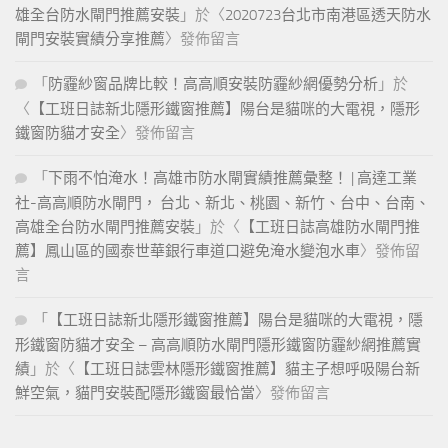
雄全台防水閘門推薦安裝
」於〈
2020723台北市南港區透天防水
閘門安裝實績分享推薦
〉發佈留言
「
防霾紗窗品牌比較！高高順安裝防霾紗網優勢分析
」於
〈
【工班日誌新北隱形鐵窗推薦】陽台是貓咪的大電視，隱形
鐵窗防貓才安全
〉發佈留言
「
下雨不怕淹水！高雄市防水閘實績推薦彙整！ | 高達工業
社-高高順防水閘門， 台北、新北、桃園、新竹、台中、台南、
高雄全台防水閘門推薦安裝
」於〈
【工班日誌高雄防水閘門推
薦】鳳山區的國泰世華銀行車道口避免淹水變泡水車
〉發佈留
言
「
【工班日誌新北隱形鐵窗推薦】陽台是貓咪的大電視，隱
形鐵窗防貓才安全 – 高高順防水閘門隱形鐵窗防霾紗網推薦實
績
」於〈
【工班日誌雲林隱形鐵窗推薦】貓主子想呼吸陽台新
鮮空氣，貓門安裝配隱形鐵窗最恰當
〉發佈留言