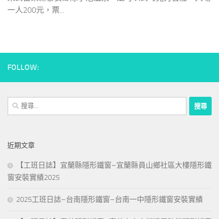
一人200元，票...
FOLLOW:
搜
尋
關
鍵
近期文章
字:
【工班日誌】宜蘭縣隱形鐵窗–宜蘭縣員山鄉社區大樓隱形鐵
窗安裝實績2025
2025工班日誌–台南隱形鐵窗–台南一中隱形鐵窗安裝實績