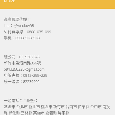
MORE
高高順現代鐵工
line：＠window98
免付費專線：0800-035-099
手機：0908-918-918
總公司：03-5362345
新竹市榮濱南路356號
o913258225@gmail.com
申訴專線：0913-258-225
統一編號：82239902
一通電話全台服務：
基隆市 台北市 新北市 桃園市 新竹市 台南市 苗栗縣 台中市 南投
縣 彰化縣 雲林縣 高雄市 嘉義縣 屏東縣