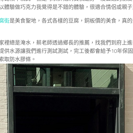
以體驗做巧克力我覺得是不錯的體驗，很適合情侶或親子
腐街
是美食聖地，各式各樣的豆腐，銅板價的美食，真的
家裡總是淹水，蔡老師透過鄉長的推薦，找我們到府上進
提供水源讓我們進行測試測試，完工後都會給予10年保
索取防水膠條。