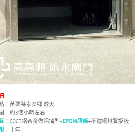
訊
點：苗栗縣泰安鄉 透天
間：約3個小時左右
質
：6063鋁合金做鋁擠型+
EPDM膠條
+不鏽鋼材質擋板
限
：十年