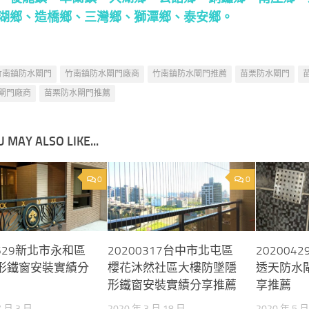
湖鄉
、
造橋鄉
、
三灣鄉
、
獅潭鄉
、
泰安鄉
。
竹南鎮防水閘門
竹南鎮防水閘門廠商
竹南鎮防水閘門推薦
苗栗防水閘門
閘門廠商
苗栗防水閘門推薦
 MAY ALSO LIKE...
0
0
0629新北市永和區
20200317台中市北屯區
20200
形鐵窗安裝實績分
櫻花沐然社區大樓防墜隱
透天防水
形鐵窗安裝實績分享推薦
享推薦
7 月 3 日
2020 年 3 月 18 日
2020 年 5 月