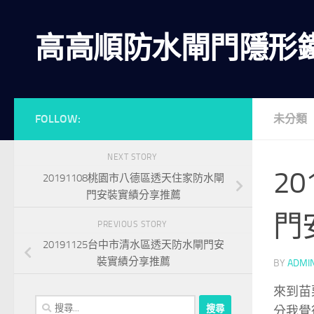
Skip to content
高高順防水閘門隱形
FOLLOW:
未分類
NEXT STORY
2
20191108桃園市八德區透天住家防水閘
門安裝實績分享推薦
門
PREVIOUS STORY
20191125台中市清水區透天防水閘門安
裝實績分享推薦
BY
ADMI
來到苗
搜
分我覺