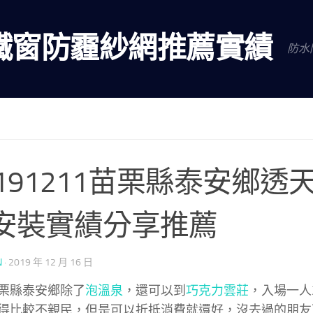
鐵窗防霾紗網推薦實績
防水
0191211苗栗縣泰安鄉透
安裝實績分享推薦
N
·
2019 年 12 月 16 日
栗縣泰安鄉除了
泡溫泉
，還可以到
巧克力雲莊
，入場一人
得比較不親民，但是可以折抵消費就還好，沒去過的朋友