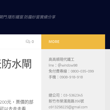
閘門.隱形鐵窗.防霾紗窗實績分享
0
MORE
高高順現代鐵工
天防水閘
line：＠window98
免付費專線：0800-035-099
手機：0908-918-918
總公司：03-5362345
新竹市榮濱南路356號
200元，票價的部
o913258225@gmail.com
可以去走走看