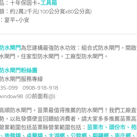
品：十年保固卡+
工具箱
：約2萬2千元(100公分寬x80公分高)
：宴平+小安
防水閘門
為您建構最強防水功效：組合式防水閘門，開啟
水閘門，住家型防水閘門，工廠型防水閘門。
防水閘門粉絲團
防水閘門服務專線
035-099 0908-918-918
 @window98 (ID前面有@)
高順防水閘門，苗栗最值得推薦的防水閘門！我們工廠直
勢，以批發價便宜回饋給消費者，請大家多多推薦苗栗高
營業範圍包括苗栗縣營業範圍包括：
苗栗市
、
頭份市
、
苑
、
後龍鎮
、
卓蘭鎮
、
大湖鄉
、
公館鄉
、
銅鑼鄉
、
南庄鄉
、