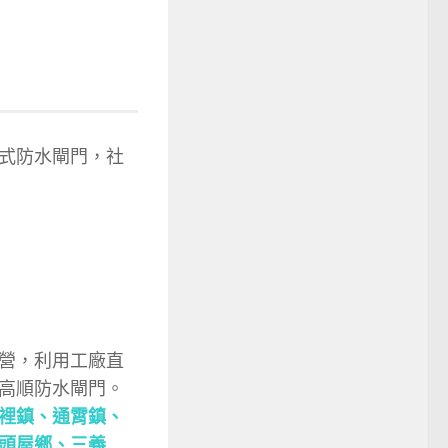
式防水閘門，社
營，利用工廠直
高順防水閘門。
裡鎮
、
通霄鎮
、
頭屋鄉
、
三義