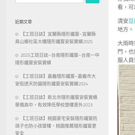
尋
看，可
關
鍵
清安
豆
近期文章
字:
地方。
【工班日誌】宜蘭縣隱形鐵窗–宜蘭縣
員山鄉社區大樓隱形鐵窗安裝實績2025
大雨時
門，也
2025工班日誌–台南隱形鐵窗–台南一中
服人員
隱形鐵窗安裝實績
【工班日誌】嘉義隱形鐵窗–嘉義市大
安街透天防貓隱形鐵窗安裝實績2024
【工班日誌】新北市隱形鐵窗安裝實績
華僑高中，有效降低學校墜樓意外2023
【工班日誌】桃園豪宅安裝隱形鐵窗防
鴿子也防小孩墜樓，桃園推薦隱形鐵窗更
安全