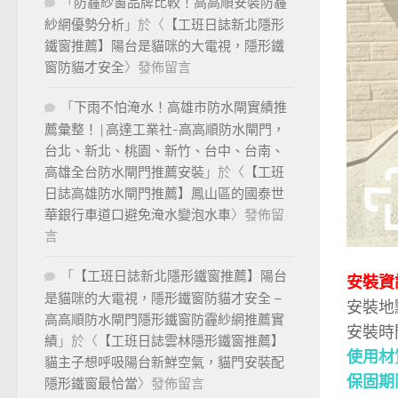
「
防霾紗窗品牌比較！高高順安裝防霾
紗網優勢分析
」於〈
【工班日誌新北隱形
鐵窗推薦】陽台是貓咪的大電視，隱形鐵
窗防貓才安全
〉發佈留言
「
下雨不怕淹水！高雄市防水閘實績推
薦彙整！ | 高達工業社-高高順防水閘門，
台北、新北、桃園、新竹、台中、台南、
高雄全台防水閘門推薦安裝
」於〈
【工班
日誌高雄防水閘門推薦】鳳山區的國泰世
華銀行車道口避免淹水變泡水車
〉發佈留
言
「
【工班日誌新北隱形鐵窗推薦】陽台
安裝資
是貓咪的大電視，隱形鐵窗防貓才安全 –
安裝地
高高順防水閘門隱形鐵窗防霾紗網推薦實
安裝時
績
」於〈
【工班日誌雲林隱形鐵窗推薦】
使用材
貓主子想呼吸陽台新鮮空氣，貓門安裝配
保固期
隱形鐵窗最恰當
〉發佈留言