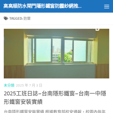
高高順防水閘門隱形鐵窗防霾紗網推薦實績
Skip to content
TAGGED:
防墜
未分類
2025 年 7 月 3 日
2025工班日誌–台南隱形鐵窗–台南一中隱
形鐵窗安裝實績
台南隱形鐵窗安裝實績 根據教育部校安通報，校園內每年