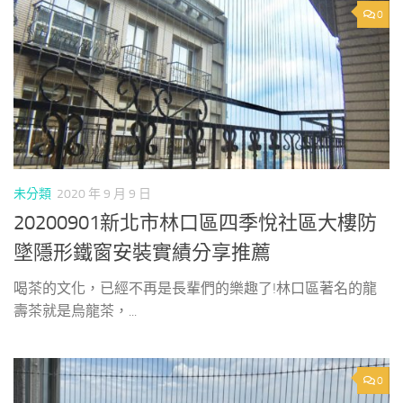
0
未分類
2020 年 9 月 9 日
20200901新北市林口區四季悅社區大樓防
墜隱形鐵窗安裝實績分享推薦
喝茶的文化，已經不再是長輩們的樂趣了!林口區著名的龍
壽茶就是烏龍茶，...
0