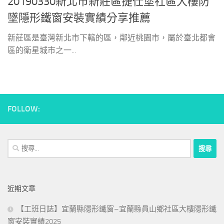
20190330新北市新莊區捷仕堡社區大樓防
墜隱形鐵窗安裝實績分享推薦
新莊區是臺灣新北市下轄的區，鄰近桃園市，屬於臺北都會
區的衛星城市之一...
FOLLOW:
搜
尋
關
鍵
近期文章
字:
【工班日誌】宜蘭縣隱形鐵窗–宜蘭縣員山鄉社區大樓隱形鐵
窗安裝實績2025