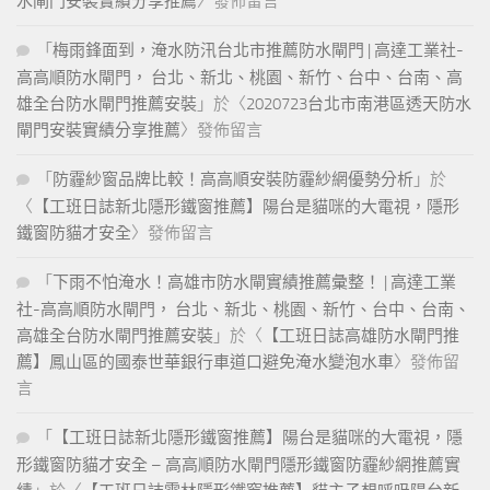
水閘門安裝實績分享推薦
〉發佈留言
「
梅雨鋒面到，淹水防汛台北市推薦防水閘門 | 高達工業社-
高高順防水閘門， 台北、新北、桃園、新竹、台中、台南、高
雄全台防水閘門推薦安裝
」於〈
2020723台北市南港區透天防水
閘門安裝實績分享推薦
〉發佈留言
「
防霾紗窗品牌比較！高高順安裝防霾紗網優勢分析
」於
〈
【工班日誌新北隱形鐵窗推薦】陽台是貓咪的大電視，隱形
鐵窗防貓才安全
〉發佈留言
「
下雨不怕淹水！高雄市防水閘實績推薦彙整！ | 高達工業
社-高高順防水閘門， 台北、新北、桃園、新竹、台中、台南、
高雄全台防水閘門推薦安裝
」於〈
【工班日誌高雄防水閘門推
薦】鳳山區的國泰世華銀行車道口避免淹水變泡水車
〉發佈留
言
「
【工班日誌新北隱形鐵窗推薦】陽台是貓咪的大電視，隱
形鐵窗防貓才安全 – 高高順防水閘門隱形鐵窗防霾紗網推薦實