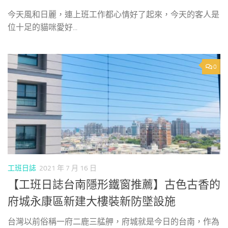
今天風和日麗，連上班工作都心情好了起來，今天的客人是
位十足的貓咪愛好...
0
工班日誌
2021 年 7 月 16 日
【工班日誌台南隱形鐵窗推薦】古色古香的
府城永康區新建大樓裝新防墜設施
台灣以前俗稱一府二鹿三艋舺，府城就是今日的台南，作為