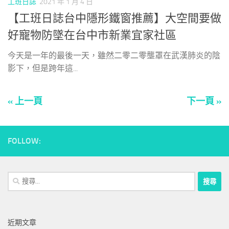
工班日誌
2021 年 1 月 4 日
【工班日誌台中隱形鐵窗推薦】大空間要做
好寵物防墜在台中市新業宜家社區
今天是一年的最後一天，雖然二零二零壟罩在武漢肺炎的陰
影下，但是跨年這...
« 上一頁
下一頁 »
FOLLOW:
搜
尋
關
鍵
近期文章
字: