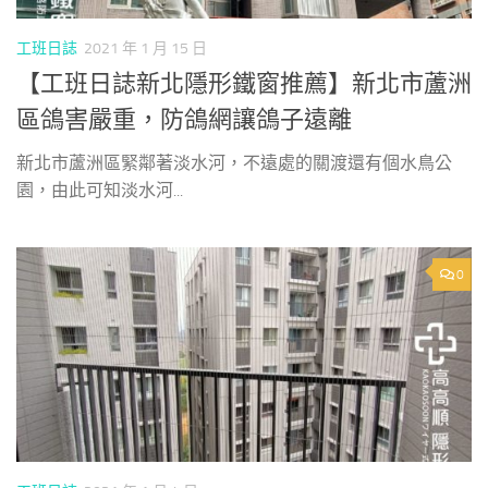
工班日誌
2021 年 1 月 15 日
【工班日誌新北隱形鐵窗推薦】新北市蘆洲
區鴿害嚴重，防鴿網讓鴿子遠離
新北市蘆洲區緊鄰著淡水河，不遠處的關渡還有個水鳥公
園，由此可知淡水河...
0