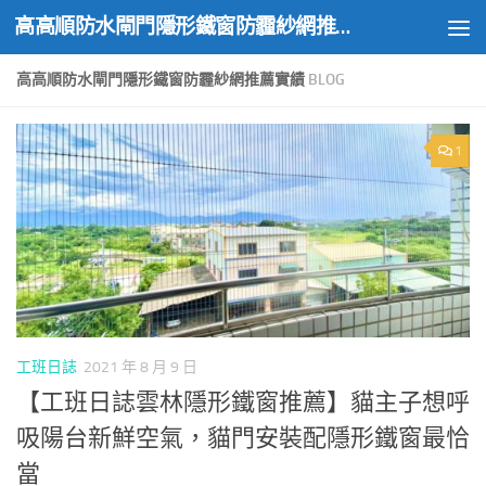
高高順防水閘門隱形鐵窗防霾紗網推薦實績
Skip to content
高高順防水閘門隱形鐵窗防霾紗網推薦實績
BLOG
1
工班日誌
2021 年 8 月 9 日
【工班日誌雲林隱形鐵窗推薦】貓主子想呼
吸陽台新鮮空氣，貓門安裝配隱形鐵窗最恰
當