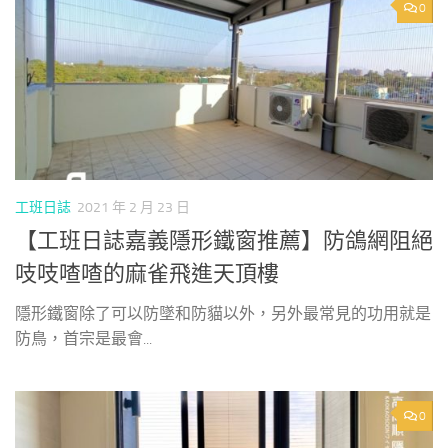
0
工班日誌
2021 年 2 月 23 日
【工班日誌嘉義隱形鐵窗推薦】防鴿網阻絕
吱吱喳喳的麻雀飛進天頂樓
隱形鐵窗除了可以防墜和防貓以外，另外最常見的功用就是
防鳥，首宗是最會...
0