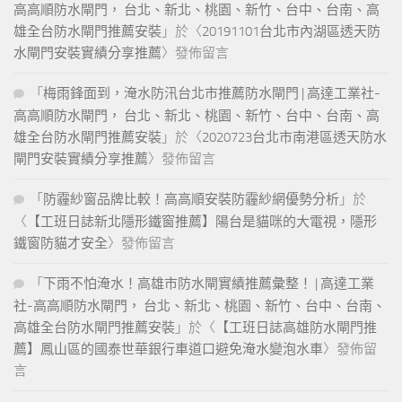
高高順防水閘門， 台北、新北、桃園、新竹、台中、台南、高
雄全台防水閘門推薦安裝
」於〈
20191101台北市內湖區透天防
水閘門安裝實績分享推薦
〉發佈留言
「
梅雨鋒面到，淹水防汛台北市推薦防水閘門 | 高達工業社-
高高順防水閘門， 台北、新北、桃園、新竹、台中、台南、高
雄全台防水閘門推薦安裝
」於〈
2020723台北市南港區透天防水
閘門安裝實績分享推薦
〉發佈留言
「
防霾紗窗品牌比較！高高順安裝防霾紗網優勢分析
」於
〈
【工班日誌新北隱形鐵窗推薦】陽台是貓咪的大電視，隱形
鐵窗防貓才安全
〉發佈留言
「
下雨不怕淹水！高雄市防水閘實績推薦彙整！ | 高達工業
社-高高順防水閘門， 台北、新北、桃園、新竹、台中、台南、
高雄全台防水閘門推薦安裝
」於〈
【工班日誌高雄防水閘門推
薦】鳳山區的國泰世華銀行車道口避免淹水變泡水車
〉發佈留
言