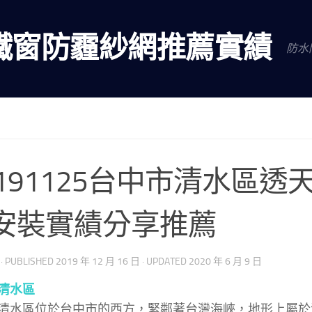
鐵窗防霾紗網推薦實績
防水
0191125台中市清水區透
安裝實績分享推薦
· PUBLISHED
2019 年 12 月 16 日
· UPDATED
2020 年 6 月 9 日
清水區
清水區位於台中市的西方，緊鄰著台灣海峽，地形上屬於