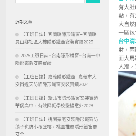
尋
有大肚
關
點，有
鍵
近期文章
大自然
字:
一區包
【工班日誌】宜蘭縣隱形鐵窗–宜蘭縣
台中清
員山鄉社區大樓隱形鐵窗安裝實績2025
財，兩
2025工班日誌–台南隱形鐵窗–台南一中
面大馬
隱形鐵窗安裝實績
人潮，
【工班日誌】嘉義隱形鐵窗–嘉義市大
安街透天防貓隱形鐵窗安裝實績2024
【工班日誌】新北市隱形鐵窗安裝實績
華僑高中，有效降低學校墜樓意外2023
【工班日誌】桃園豪宅安裝隱形鐵窗防
鴿子也防小孩墜樓，桃園推薦隱形鐵窗更
安全