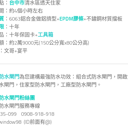
點：
台中市
清水區透天住家
間：約4個小時左右
質
：6063鋁合金做鋁擠型+
EPDM膠條
+不鏽鋼材質擋板
限
：十年
品：十年保固卡+
工具箱
：約2萬9000元(150公分寬x80公分高)
：文哥+宴平
防水閘門
為您建構最強防水功效：組合式防水閘門，開啟
水閘門，住家型防水閘門，工廠型防水閘門。
防水閘門粉絲團
防水閘門服務專線
035-099 0908-918-918
 @window98 (ID前面有@)