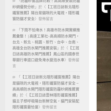
「
防霾紗窗品牌比較！高高順安裝防霾
紗網優勢分析
」於〈
【工班日誌新北隱形
鐵窗推薦】陽台是貓咪的大電視，隱形鐵
窗防貓才安全
〉發佈留言
「
下雨不怕淹水！高雄市防水閘實績推
薦彙整！ | 高達工業社-高高順防水閘門，
台北、新北、桃園、新竹、台中、台南、
高雄全台防水閘門推薦安裝
」於〈
【工班
日誌高雄防水閘門推薦】鳳山區的國泰世
華銀行車道口避免淹水變泡水車
〉發佈留
言
「
【工班日誌新北隱形鐵窗推薦】陽台
是貓咪的大電視，隱形鐵窗防貓才安全 –
高高順防水閘門隱形鐵窗防霾紗網推薦實
績
」於〈
【工班日誌雲林隱形鐵窗推薦】
貓主子想呼吸陽台新鮮空氣，貓門安裝配
隱形鐵窗最恰當
〉發佈留言