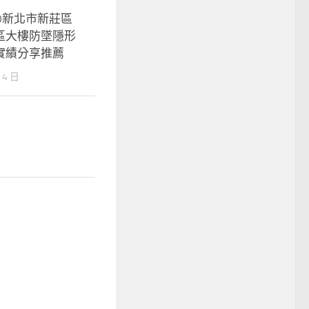
330新北市新莊區
區大樓防墜隱形
實績分享推薦
 4 日