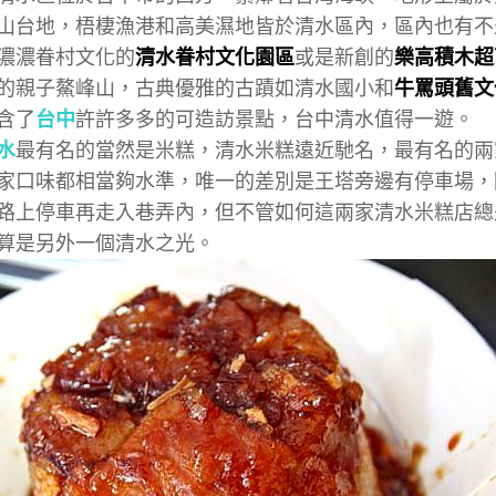
山台地，梧棲漁港和高美濕地皆於清水區內，區內也有不
濃濃眷村文化的
清水眷村文化園區
或是新創的
樂高積木超
的親子鰲峰山，古典優雅的古蹟如清水國小和
牛罵頭舊文
含了
台中
許許多多的可造訪景點，台中清水值得一遊。
水
最有名的當然是米糕，清水米糕遠近馳名，最有名的兩
家口味都相當夠水準，唯一的差別是王塔旁邊有停車場，
路上停車再走入巷弄內，但不管如何這兩家清水米糕店總
算是另外一個清水之光。