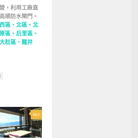
營，利用工廠直
高順防水閘門。
西區、
北區、
北
原區、
后里區、
大肚區、
龍井
糕
0