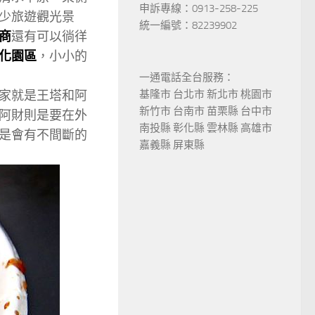
申訴專線：0913-258-225
少旅遊觀光景
統一編號：82239902
商
還有可以徜徉
化園區
，小小的
一通電話全台服務：
家就是王塔和阿
基隆市 台北市 新北市 桃園市
新竹市 台南市 苗栗縣 台中市
阿財則是要在外
南投縣 彰化縣 雲林縣 高雄市
是會有不間斷的
嘉義縣 屏東縣