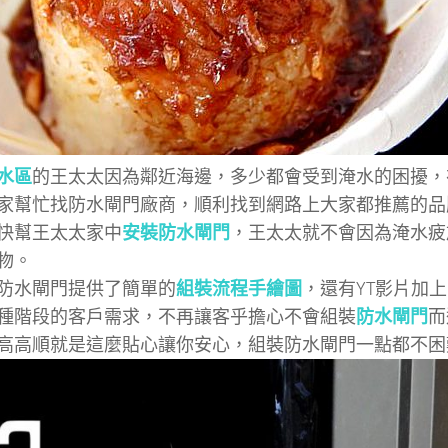
水區
的王太太因為鄰近海邊，多少都會受到淹水的困擾，
家幫忙找防水閘門廠商，順利找到網路上大家都推薦的品
快幫王太太家中
安裝防水閘門
，王太太就不會因為淹水疲
物。
防水閘門提供了簡單的
組裝流程手繪圖
，還有YT影片加上
種階段的客戶需求，不再讓客乎擔心不會組裝
防水閘門
而
高高順就是這麼貼心讓你安心，組裝防水閘門一點都不困