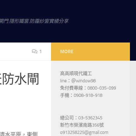
閘門.隱形鐵窗.防霾紗窗實績分享
1
MORE
高高順現代鐵工
天防水閘
line：＠window98
免付費專線：0800-035-099
手機：0908-918-918
總公司：03-5362345
新竹市榮濱南路356號
o913258225@gmail.com
清水平原，東側