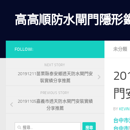
Skip to content
高高順防水閘門隱形
FOLLOW:
未分類
NEXT STORY
2
20191211苗栗縣泰安鄉透天防水閘門安
裝實績分享推薦
門
PREVIOUS STORY
20191105嘉義市透天防水閘門安裝實績
分享推薦
BY
KEVIN
台中市
搜
台中市