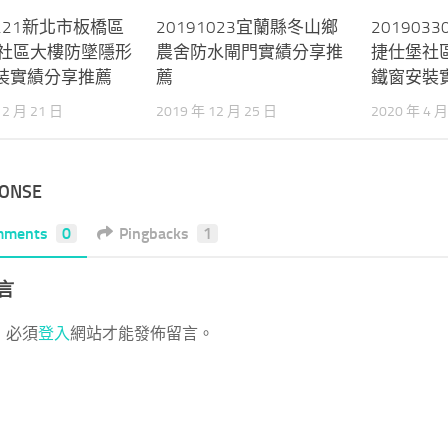
1221新北市板橋區
20191023宜蘭縣冬山鄉
20190
+社區大樓防墜隱形
農舍防水閘門實績分享推
捷仕堡社
裝實績分享推薦
薦
鐵窗安裝
12 月 21 日
2019 年 12 月 25 日
2020 年 4 月
PONSE
mments
0
Pingbacks
1
言
，必須
登入
網站才能發佈留言。