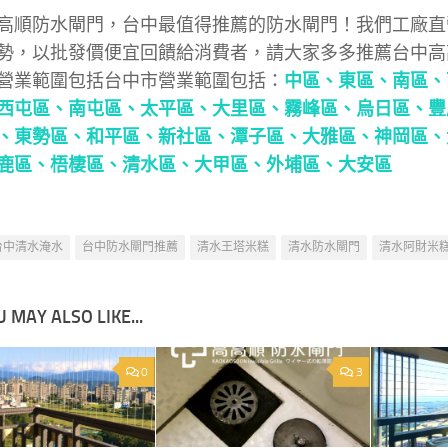
高順防水閘門，台中最值得推薦的防水閘門！我們工廠直
勢，以批發價便宜回饋給消費者，請大家多多推薦台中高
營業範圍包括台中市營業範圍包括：
中區、
東區、
南區、
西屯區、
南屯區、
太平區、
大里區、
霧峰區、
烏日區、
豐
、
東勢區、
和平區、
新社區、
潭子區、
大雅區、
神岡區、
鹿區、
梧棲區、
清水區、
大甲區、
外埔區、
大安區
台中清水淹水
台中防水閘門推薦
清水王塔米糕
清水防水閘門
清水阿財米
 MAY ALSO LIKE...
0
3