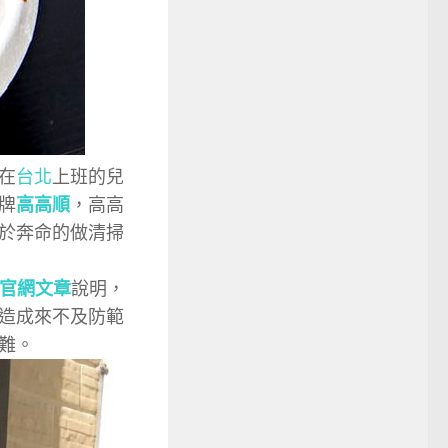
在
台北
上班的兒
牌
高高順
，高高
於奔命的做清掃
官網文章
說明，
造成來不及防範
難。