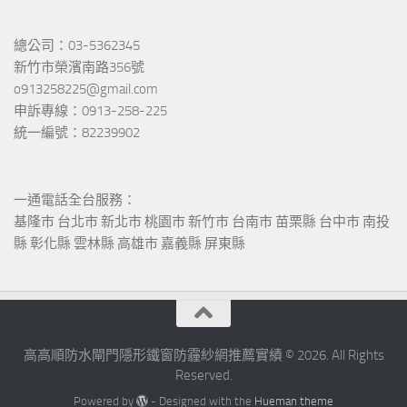
總公司：03-5362345
新竹市榮濱南路356號
o913258225@gmail.com
申訴專線：0913-258-225
統一編號：82239902
一通電話全台服務：
基隆市 台北市 新北市 桃園市 新竹市 台南市 苗栗縣 台中市 南投
縣 彰化縣 雲林縣 高雄市 嘉義縣 屏東縣
高高順防水閘門隱形鐵窗防霾紗網推薦實績 © 2026. All Rights
Reserved.
Powered by
- Designed with the
Hueman theme