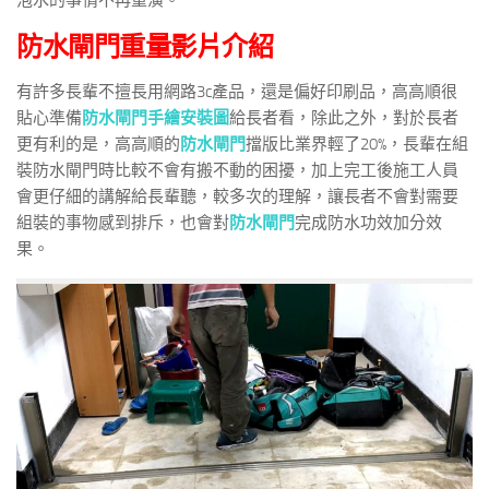
泡水的事情不再重演。
防水閘門重量影片介紹
有許多長輩不擅長用網路3c產品，還是偏好印刷品，高高順很
貼心準備
防水閘門手繪安裝圖
給長者看，除此之外，對於長者
更有利的是，高高順的
防水閘門
擋版比業界輕了20%，長輩在組
裝防水閘門時比較不會有搬不動的困擾，加上完工後施工人員
會更仔細的講解給長輩聽，較多次的理解，讓長者不會對需要
組裝的事物感到排斥，也會對
防水閘門
完成防水功效加分效
果。