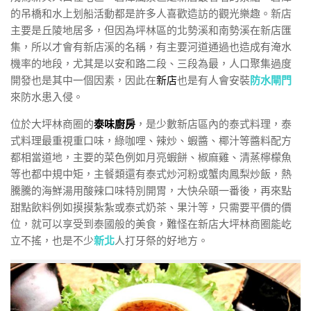
的吊橋和水上划船活動都是許多人喜歡造訪的觀光樂趣。新店
主要是丘陵地居多，但因為坪林區的北勢溪和南勢溪在新店匯
集，所以才會有新店溪的名稱，有主要河道通過也造成有淹水
機率的地段，尤其是以安和路二段、三段為最，人口聚集過度
開發也是其中一個因素，因此在
新店
也是有人會安裝
防水閘門
來防水患入侵。
位於大坪林商圈的
泰味廚房
，是少數新店區內的泰式料理，泰
式料理最重視重口味，綠咖哩、辣炒、蝦醬、椰汁等醬料配方
都相當道地，主要的菜色例如月亮蝦餅、椒麻雞、清蒸檸檬魚
等也都中規中矩，主餐類還有泰式炒河粉或蟹肉鳳梨炒飯，熱
騰騰的海鮮湯用酸辣口味特別開胃，大快朵頤一番後，再來點
甜點飲料例如摸摸紮紮或泰式奶茶、果汁等，只需要平價的價
位，就可以享受到泰國般的美食，難怪在新店大坪林商圈能屹
立不搖，也是不少
新北
人打牙祭的好地方。