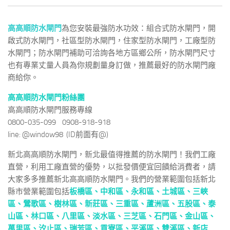
高高順防水閘門
為您安裝最強防水功效：組合式防水閘門，開
啟式防水閘門，社區型防水閘門，住家型防水閘門，工廠型防
水閘門；防水閘門補助可洽詢各地方區鄉公所，防水閘門尺寸
也有專業丈量人員為你規劃量身訂做，推薦最好的防水閘門廠
商給你。
高高順防水閘門粉絲團
高高順防水閘門服務專線
0800-035-099 0908-918-918
line: @window98 (ID前面有@)
新北高高順防水閘門，新北最值得推薦的防水閘門！我們工廠
直營，利用工廠直營的優勢，以批發價便宜回饋給消費者，請
大家多多推薦新北高高順防水閘門。我們的營業範圍包括新北
縣市營業範圍包括
板橋區、
中和區
、
永和區
、
土城區
、
三峽
區
、
鶯歌區
、
樹林區
、
新莊區
、
三重區
、
蘆洲區
、
五股區
、
泰
山區
、
林口區
、
八里區
、
淡水區
、
三芝區
、
石門區
、
金山區
、
萬里區
、
汐止區
、
瑞芳區
、
貢寮區
、
平溪區
、
雙溪區
、
新店