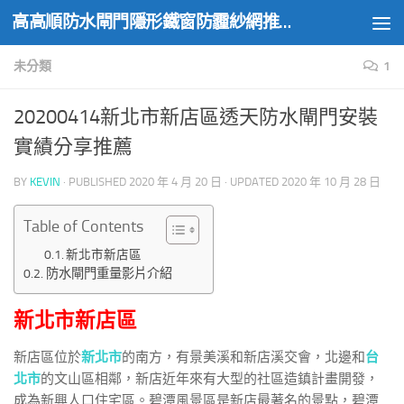
高高順防水閘門隱形鐵窗防霾紗網推薦實績
Skip to content
未分類
1
20200414新北市新店區透天防水閘門安裝
實績分享推薦
BY
KEVIN
· PUBLISHED
2020 年 4 月 20 日
· UPDATED
2020 年 10 月 28 日
Table of Contents
新北市新店區
防水閘門重量影片介紹
新北市新店區
新店區位於
新北市
的南方，有景美溪和新店溪交會，北邊和
台
北市
的文山區相鄰，新店近年來有大型的社區造鎮計畫開發，
成為新興人口住宅區。碧潭風景區是新店最著名的景點，碧潭