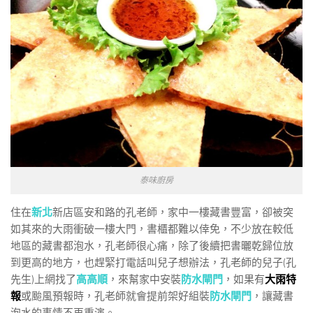
泰味廚房
住在
新北
新店區安和路的孔老師，家中一樓藏書豐富，卻被突
如其來的大雨衝破一樓大門，書櫃都難以倖免，不少放在較低
地區的藏書都泡水，孔老師很心痛，除了後續把書曬乾歸位放
到更高的地方，也趕緊打電話叫兒子想辦法，孔老師的兒子(孔
先生)上網找了
高高順
，來幫家中安裝
防水閘門
，如果有
大雨特
報
或颱風預報時，孔老師就會提前架好組裝
防水閘門
，讓藏書