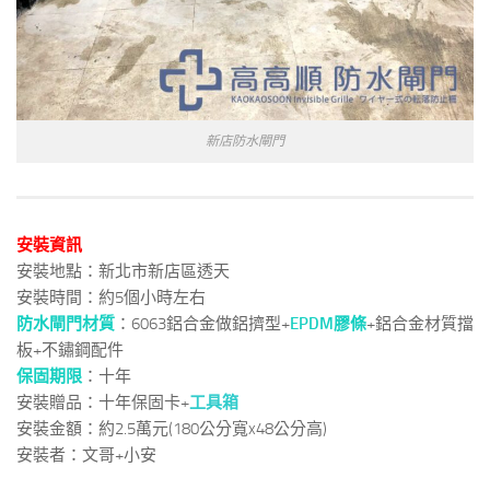
新店防水閘門
安裝資訊
安裝地點：新北市新店區透天
安裝時間：約5個小時左右
防水閘門材質
：6063鋁合金做鋁擠型+
EPDM膠條
+鋁合金材質擋
板+不鏽鋼配件
保固期限
：十年
安裝贈品：十年保固卡+
工具箱
安裝金額：約2.5萬元(180公分寬x48公分高)
安裝者：文哥+小安