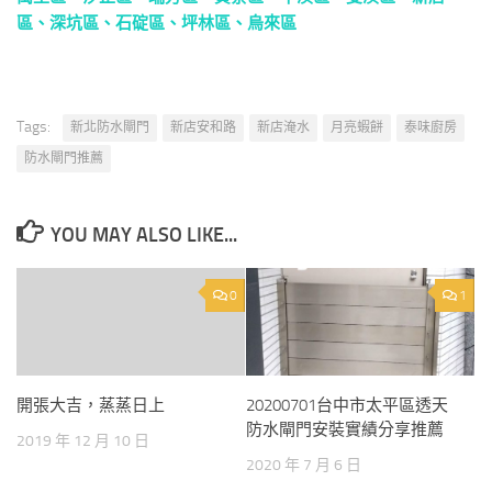
區
、
深坑區
、
石碇區
、
坪林區
、
烏來區
Tags:
新北防水閘門
新店安和路
新店淹水
月亮蝦餅
泰味廚房
防水閘門推薦
YOU MAY ALSO LIKE...
0
1
開張大吉，蒸蒸日上
20200701台中市太平區透天
防水閘門安裝實績分享推薦
2019 年 12 月 10 日
2020 年 7 月 6 日