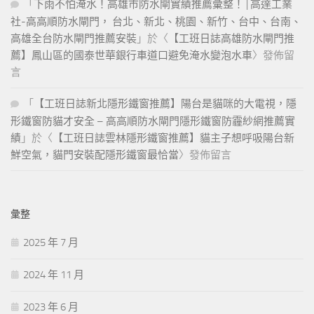
「
下雨不怕淹水！高雄市防水閘實績推薦彙整！ | 高達工業
社-高高順防水閘門， 台北、新北、桃園、新竹、台中、台南、
高雄全台防水閘門推薦安裝
」於〈
【工班日誌高雄防水閘門推
薦】鳳山區的國泰世華銀行車道口避免淹水變泡水車
〉發佈留
言
「
【工班日誌新北隱形鐵窗推薦】陽台是貓咪的大電視，隱
形鐵窗防貓才安全 – 高高順防水閘門隱形鐵窗防霾紗網推薦實
績
」於〈
【工班日誌雲林隱形鐵窗推薦】貓主子想呼吸陽台新
鮮空氣，貓門安裝配隱形鐵窗最恰當
〉發佈留言
彙整
2025 年 7 月
2024 年 11 月
2023 年 6 月