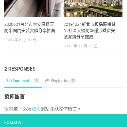
2020601台北市大安區透天
20191221新北市板橋區橋峰
防水閘門安裝實績分享推薦
A+社區大樓防墜隱形鐵窗安
裝實績分享推薦
2020 年 6 月 10 日
2019 年 12 月 21 日
2 RESPONSES
Comments
0
Pingbacks
2
發佈留言
很抱歉，必須
登入
網站才能發佈留言。
FOLLOW: