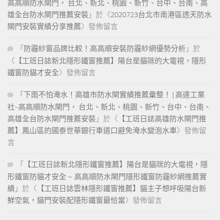
高高順防水閘門， 台北、新北、桃園、新竹、台中、台南、高
雄全台防水閘門推薦安裝
」於〈
2020723台北市南港區透天防水
閘門安裝實績分享推薦
〉發佈留言
「
防霾紗窗品牌比較！高高順安裝防霾紗網優勢分析
」於
〈
【工班日誌新北隱形鐵窗推薦】陽台是貓咪的大電視，隱形
鐵窗防貓才安全
〉發佈留言
「
下雨不怕淹水！高雄市防水閘實績推薦彙整！ | 高達工業
社-高高順防水閘門， 台北、新北、桃園、新竹、台中、台南、
高雄全台防水閘門推薦安裝
」於〈
【工班日誌高雄防水閘門推
薦】鳳山區的國泰世華銀行車道口避免淹水變泡水車
〉發佈留
言
「
【工班日誌新北隱形鐵窗推薦】陽台是貓咪的大電視，隱
形鐵窗防貓才安全 – 高高順防水閘門隱形鐵窗防霾紗網推薦實
績
」於〈
【工班日誌雲林隱形鐵窗推薦】貓主子想呼吸陽台新
鮮空氣，貓門安裝配隱形鐵窗最恰當
〉發佈留言