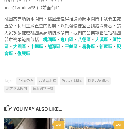
0800-035-099 0908-918-918
line: @window98 (ID前面有@)
桃園高高順防水閘門，桃園最值得推薦的防水閘門！我們工廠
直營，利用工廠直營的優勢，以批發價便宜回饋給消費者，請
大家多多推薦桃園高高順防水閘門。我們的營業範圍包括桃園
縣市營業範圍包括：
桃園區
、
龜山區
、
八德區
、
大溪區
、
蘆竹
區
、
大園區
、
中壢區
、
龍潭區
、
平鎮區
、
楊梅區
、
新屋區
、
觀
音區
、
復興區
。
Tags:
DaisyCafe
八德落羽松
巧克力共和國
桃園八德淹水
桃園防水閘門
防水閘門推薦
YOU MAY ALSO LIKE...
0
0