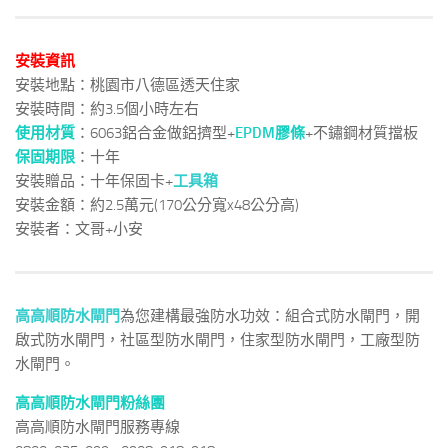
安裝資訊
安裝地點：桃園市八德區透天住家
安裝時間：約3.5個小時左右
使用材質
：6063鋁合金做鋁擠型+
EPDM膠條
+不鏽鋼材質擋板
保固期限
：十年
安裝贈品：十年保固卡+
工具箱
安裝金額：約2.5萬元(170公分寬x48公分高)
安裝者：文哥+小安
高高順防水閘門
為您建構最強防水功效：組合式防水閘門，開
啟式防水閘門，社區型防水閘門，住家型防水閘門，工廠型防
水閘門。
高高順防水閘門粉絲團
高高順防水閘門服務專線