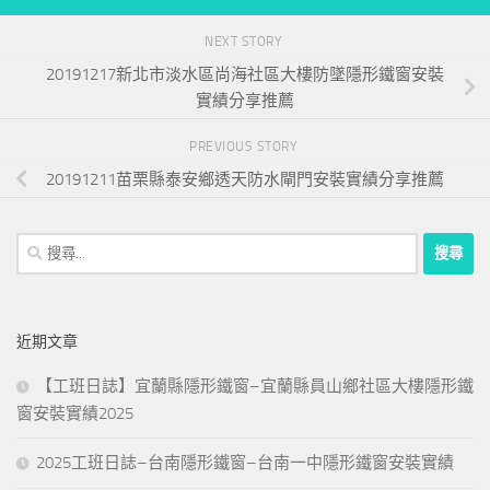
NEXT STORY
20191217新北市淡水區尚海社區大樓防墜隱形鐵窗安裝
實績分享推薦
PREVIOUS STORY
20191211苗栗縣泰安鄉透天防水閘門安裝實績分享推薦
搜
尋
關
鍵
近期文章
字:
【工班日誌】宜蘭縣隱形鐵窗–宜蘭縣員山鄉社區大樓隱形鐵
窗安裝實績2025
2025工班日誌–台南隱形鐵窗–台南一中隱形鐵窗安裝實績