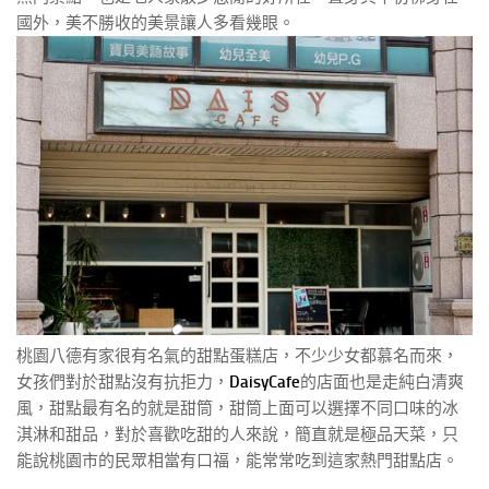
國外，美不勝收的美景讓人多看幾眼。
桃園八德有家很有名氣的甜點蛋糕店，不少少女都慕名而來，
女孩們對於甜點沒有抗拒力，
DaisyCafe
的店面也是走純白清爽
風，甜點最有名的就是甜筒，甜筒上面可以選擇不同口味的冰
淇淋和甜品，對於喜歡吃甜的人來說，簡直就是極品天菜，只
能說桃園市的民眾相當有口福，能常常吃到這家熱門甜點店。