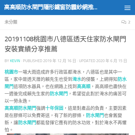
高高順防水閘門隱形鐵窗防霾紗網推薦實績
Skip to content
未分類
2
20191108桃園市八德區透天住家防水閘門
安裝實績分享推薦
BY
KEVIN
· PUBLISHED
2019 年 12 月 16 日
· UPDATED
2020 年 6 月 15 日
桃園市
一場大雨造成許多行政區都淹水，八德區也是其中一
區，家中是透天厝的賴先生也受到
淹水
的侵襲，上網得知
防水
閘門
這項防水器具，也在網路上找到
高高順
，高高順也盡快在
一週後完成賴先生家的
防水閘門
，希望從此對於淹水的痛苦可
以一勞永逸。
高高順防水閘門
強調
十年保固
，這是對產品的負責，主要因素
是在膠條可以免費寄送，有了新的膠條，
防水閘門
也會舊變
新，讓
防水閘門
都能發揮它應有的防水功效，對於淹水不再懼
怕。