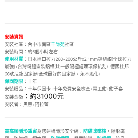
安裝資訊
安裝社區：台中市南區
千謙苑
社區
安裝時間：約6個小時左右
使用材質
：日本進口拉力260~280公斤x2.1mm鋼絲線(全球拉力
最強)+台灣粉體塗裝鋁框(比一般陽極處理環保抗刮)+德國杜邦
66號尼龍固定鍵(全球最好的固定鍵，永不脆化)
保固期限
：十年
安裝贈品：十年保固卡+十年免費安全檢查+電工鉗+鉗子套
：約31000元
安裝金額
安裝者：黑黑+阿拉蕾
高高順隱形鐵窗
為您建構隱形安全網：
防貓咪墜樓
，隱形鐵