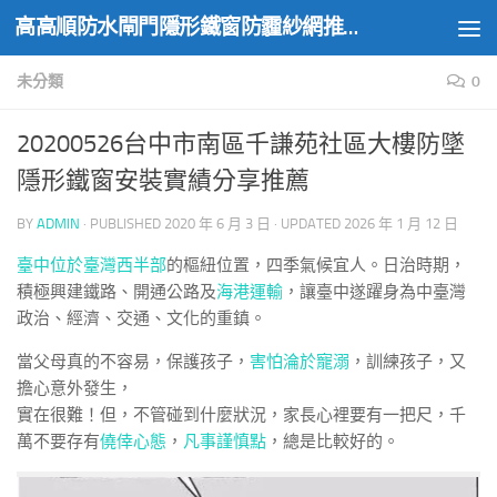
高高順防水閘門隱形鐵窗防霾紗網推薦實績
Skip to content
未分類
0
20200526台中市南區千謙苑社區大樓防墜
隱形鐵窗安裝實績分享推薦
BY
ADMIN
· PUBLISHED
2020 年 6 月 3 日
· UPDATED
2026 年 1 月 12 日
臺中位於臺灣西半部
的樞紐位置，四季氣候宜人。日治時期，
積極興建鐵路、開通公路及
海港運輸
，讓臺中遂躍身為中臺灣
政治、經濟、交通、文化的重鎮。
當父母真的不容易，保護孩子，
害怕淪於寵溺
，訓練孩子，又
擔心意外發生，
實在很難！但，不管碰到什麼狀況，家長心裡要有一把尺，千
萬不要存有
僥倖心態
，
凡事謹慎點
，總是比較好的。