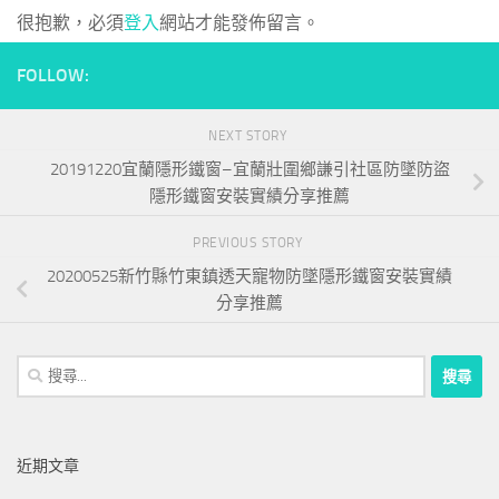
很抱歉，必須
登入
網站才能發佈留言。
FOLLOW:
NEXT STORY
20191220宜蘭隱形鐵窗–宜蘭壯圍鄉謙引社區防墜防盜
隱形鐵窗安裝實績分享推薦
PREVIOUS STORY
20200525新竹縣竹東鎮透天寵物防墜隱形鐵窗安裝實績
分享推薦
搜
尋
關
鍵
近期文章
字: