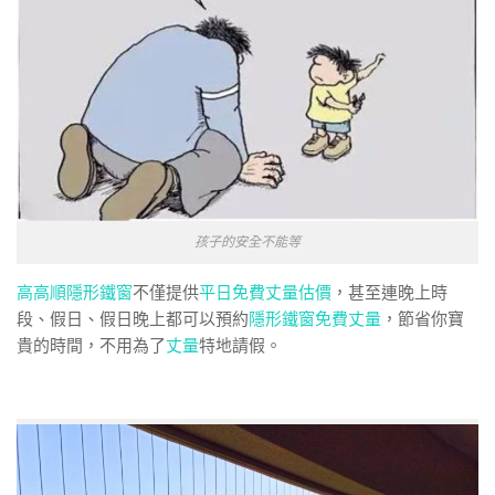
孩子的安全不能等
高高順隱形鐵窗
不僅提供
平日免費丈量估價
，甚至連晚上時
段、假日、假日晚上都可以預約
隱形鐵窗免費丈量
，節省你寶
貴的時間，不用為了
丈量
特地請假。