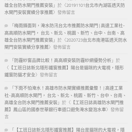
雄全台防水閘門推薦安裝
」於〈
20191101台北市內湖區透天防
水閘門安裝實績分享推薦
〉發佈留言
「
梅雨鋒面到，淹水防汛台北市推薦防水閘門 | 高達工業社-
高高順防水閘門， 台北、新北、桃園、新竹、台中、台南、高
雄全台防水閘門推薦安裝
」於〈
2020723台北市南港區透天防水
閘門安裝實績分享推薦
〉發佈留言
「
防霾紗窗品牌比較！高高順安裝防霾紗網優勢分析
」於
〈
【工班日誌新北隱形鐵窗推薦】陽台是貓咪的大電視，隱形
鐵窗防貓才安全
〉發佈留言
「
下雨不怕淹水！高雄市防水閘實績推薦彙整！ | 高達工業
社-高高順防水閘門， 台北、新北、桃園、新竹、台中、台南、
高雄全台防水閘門推薦安裝
」於〈
【工班日誌高雄防水閘門推
薦】鳳山區的國泰世華銀行車道口避免淹水變泡水車
〉發佈留
言
「
【工班日誌新北隱形鐵窗推薦】陽台是貓咪的大電視，隱