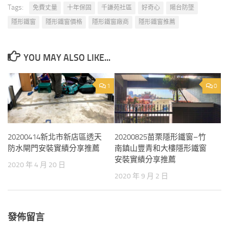
Tags:
免費丈量
十年保固
千謙苑社區
好奇心
陽台防墜
隱形鐵窗
隱形鐵窗價格
隱形鐵窗廠商
隱形鐵窗推薦
YOU MAY ALSO LIKE...
1
0
20200414新北市新店區透天
20200825苗栗隱形鐵窗–竹
防水閘門安裝實績分享推薦
南鎮山豐青和大樓隱形鐵窗
安裝實績分享推薦
2020 年 4 月 20 日
2020 年 9 月 2 日
發佈留言