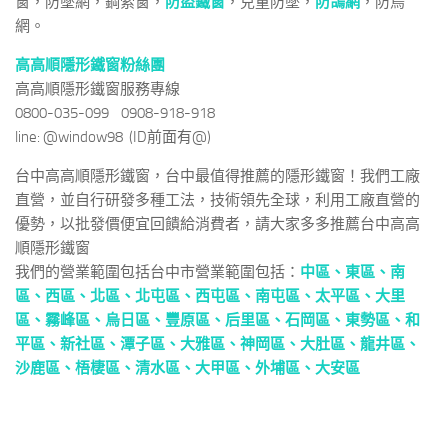
窗，防墜網，鋼索窗，
防盜鐵窗
，兒童防墜，
防鴿網
，防鳥
網。
高高順隱形鐵窗粉絲團
高高順隱形鐵窗服務專線
0800-035-099 0908-918-918
line: @window98 (ID前面有@)
台中高高順隱形鐵窗，台中最值得推薦的隱形鐵窗！我們工廠
直營，並自行研發多種工法，技術領先全球，利用工廠直營的
優勢，以批發價便宜回饋給消費者，請大家多多推薦台中高高
順隱形鐵窗
我們的營業範圍包括台中市營業範圍包括：
中區、
東區、
南
區、
西區、
北區、
北屯區、
西屯區、
南屯區、
太平區、
大里
區、
霧峰區、
烏日區、
豐原區、
后里區、
石岡區、
東勢區、
和
平區、
新社區、
潭子區、
大雅區、
神岡區、
大肚區、
龍井區、
沙鹿區、
梧棲區、
清水區、
大甲區、
外埔區、
大安區